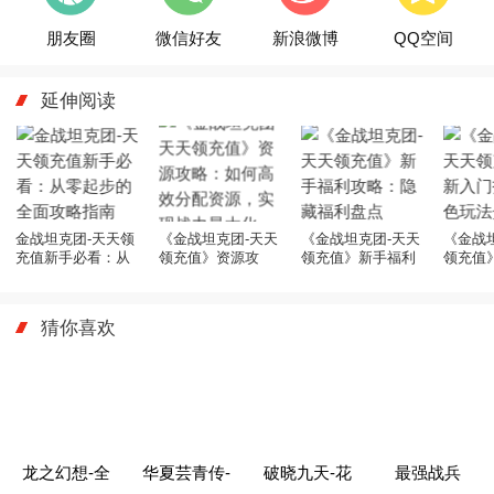
朋友圈
微信好友
新浪微博
QQ空间
延伸阅读
金战坦克团-天天领
《金战坦克团-天天
《金战坦克团-天天
《金战
充值新手必看：从
领充值》资源攻
领充值》新手福利
领充值
零起步的全面攻略
略：如何高效分配
攻略：隐藏福利盘
指南：
指南
资源，实现战力最
点
绍
大化
猜你喜欢
龙之幻想-全
华夏芸青传-
破晓九天-花
最强战兵