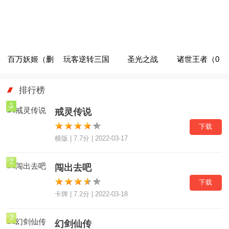
新天赋版
策划爆金充
贝刷直充
（GM无限掉
（删档内测）
充）
百万妖姬（删
玩客逆转三国
圣光之战
诸世王者（0
档内测）
（送异火刷
（GM满屏爆
元劫服版）
排行榜
充）
充值）
1
戒灵传说
下载
横版 | 7.7分 | 2022-03-17
2
闯出去吧
下载
卡牌 | 7.2分 | 2022-03-18
3
幻剑仙传