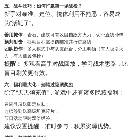
五、战斗技巧：如何打赢第一场战役？
新手对瞄准、走位、掩体利用不熟悉，容易成
为“活靶子”。
善用掩体
：岩石、建筑可有效阻挡敌方火力，切忌直线冲锋。
预判射击
：移动目标需提前瞄准其行进路线。
团队协作
：多人模式中与队友配合，分工明确（有人吸引火
力，有人侧翼包抄）。
提醒：
多观看高手对战回放，学习战术思路，比
盲目刷关更有效。
六、福利最大化：别错过隐藏奖励
除了“天天领充值”，游戏中还有诸多隐藏福利：
首周登录送限定皮肤；
连续签到送高级坦克碎片；
节日活动限时双倍经验。
建议设置提醒，准时参与，积累资源优势。