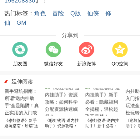
196208330
】！
热门标签：
角色
冒险
Q版
仙侠
修
仙
GM
分享到
朋友圈
微信好友
新浪微博
QQ空间
延伸阅读
《彩虹物语》新手
《彩虹物语-送内挂
《彩虹物语-送内挂
《彩虹
避坑指南：所谓“送
助手》资源攻略：
助手》新手必看：
助手》
内挂助手”全是陷
如何科学分配资源
隐藏福利全揭秘，
南：特
阱！真正实用的入
快速崛起？
轻松起飞不是梦！
析，轻