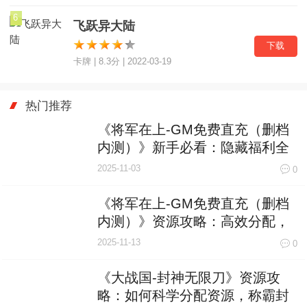
6
飞跃异大陆
下载
卡牌 | 8.3分 | 2022-03-19
热门推荐
《将军在上-GM免费直充（删档
内测）》新手必看：隐藏福利全
揭秘，轻松开局赢在起跑线！
2025-11-03
0
《将军在上-GM免费直充（删档
内测）》资源攻略：高效分配，
赢在起跑线！
2025-11-13
0
《大战国-封神无限刀》资源攻
略：如何科学分配资源，称霸封