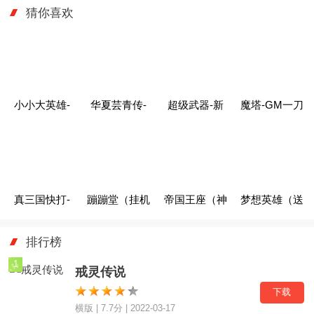
门攻略在这里
世界！
猜你喜欢
小小大英雄-
华夏芸青传-
超级武器-新
魔塔-GM一刀
GM神将直充
策划爆金充
风云一刀爆
流
（删档内测）
真三国快打-
蹦蹦堂（挂机
帝国王座（神
梦想英雄（送
GM街机无限
送余额直充）
器无限刀）
GM天后启
排行榜
币
强）
1
戒灵传说
下载
横版 | 7.7分 | 2022-03-17