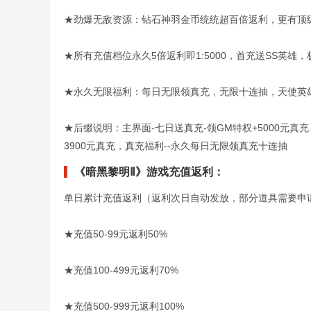
★劲爆无敌资源：钻石神羽金币统统超百倍返利，更有顶
★所有充值档位永久5倍返利即1:5000，首充送SS英雄
★永久无限福利：每日无限领真充，无限十连抽，天使英
★后缀说明：主界面-七日送真充-领GM特权+5000元真
3900元真充，真充福利--永久每日无限领真充十连抽
《暗黑黎明Ⅱ》游戏充值返利：
单日累计充值返利（返利次日自动发放，部分道具需要申
★充值50-99元返利50%
★充值100-499元返利70%
★充值500-999元返利100%