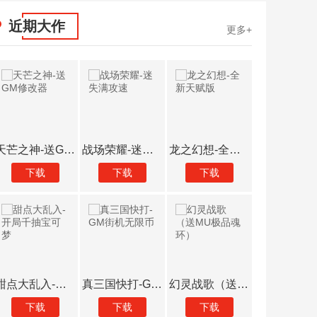
近期大作
更多+
天芒之神-送GM修改器
战场荣耀-迷失满攻速
龙之幻想-全新天赋版
下载
下载
下载
下载
甜点大乱入-开局千抽宝可梦
真三国快打-GM街机无限币
幻灵战歌（送MU极品魂环）
下载
下载
下载
下载