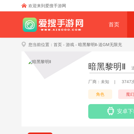
欢迎来到爱搜手游网
首页
您当前位置：
首页
- 游戏
- 暗黑黎明Ⅱ-送GM无限充
暗黑黎明Ⅱ
厂商：未知
|
374
角色
魔
安卓下