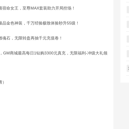
级宿命女王，至尊MAX套装助力开局控场！
，极品金色神装，千万经验极致体验秒升55级！
雄魂石，无限转盘再抽千元充值卷！
充，GM商城最高每日1钻购3300元真充，无限福利-冲级大礼领
请）