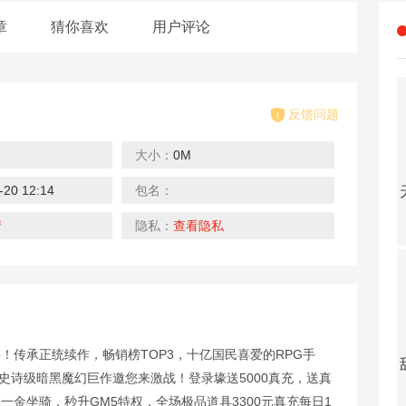
章
猜你喜欢
用户评论
反馈问题
大小：
0M
-20 12:14
包名：
封神传奇（打金百万代币）
玩客逆转三国（送异火刷充）
真牛传奇（无限送充送顶赞）
下载
下载
下载
情
隐私：
查看隐私
！传承正统续作，畅销榜TOP3，十亿国民喜爱的RPG手
众神大陆（元宇宙地藏养龙）
热血之怒（0元送充亿爆）
雄霸天地（热血狂爆迷失）
史诗级暗黑魔幻巨作邀您来激战！登录壕送5000真充，送真
下载
下载
下载
一金坐骑，秒升GM5特权，全场极品道具3300元真充每日1