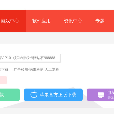
游戏中心
软件应用
资讯中心
专题
送VIP10+领GM特权卡赠钻石*88888
7次下载
广告检测·病毒检测·人工复检
幻
电
载
苹果官方正版下载
需优