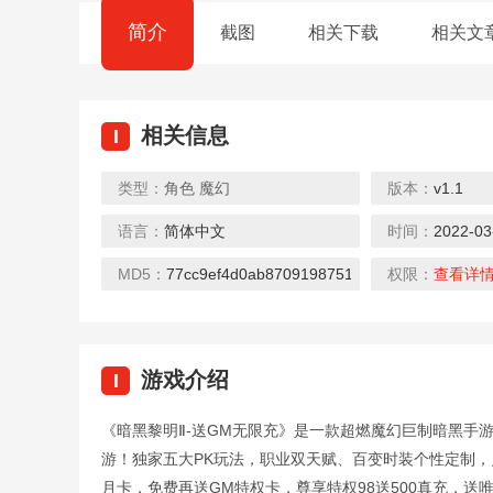
简介
截图
相关下载
相关文
相关信息
I
类型：
角色
魔幻
版本：
v1.1
语言：
简体中文
时间：
2022-03
MD5：
77cc9ef4d0ab8709198751b8e2706fcc
权限：
查看详
游戏介绍
I
《暗黑黎明Ⅱ-送GM无限充》是一款超燃魔幻巨制暗黑手游
游！独家五大PK玩法，职业双天赋、百变时装个性定制，
月卡，免费再送GM特权卡，尊享特权98送500真充，送唯