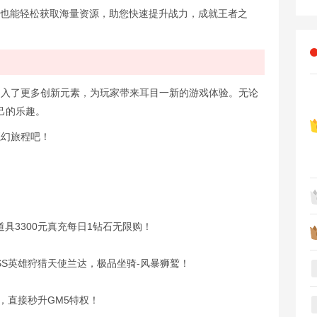
金也能轻松获取海量资源，助您快速提升战力，成就王者之
加入了更多创新元素，为玩家带来耳目一新的游戏体验。无论
己的乐趣。
魔幻旅程吧！
具3300元真充每日1钻石无限购！
8万，SS英雄狩猎天使兰达，极品坐骑-风暴狮鹫！
雀，直接秒升GM5特权！