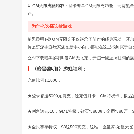
4.
GM无限充值特权
：登录即享GM无限充功能，无需氪
路。
为什么选择这款游戏
暗黑黎明Ⅱ-送GM无限充不仅继承了前作的经典玩法，还
你是资深手游玩家还是新手小白，都能在这里找到属于自
立即下载暗黑黎明Ⅱ-送GM无限充，开启一段波澜壮阔的
《暗黑黎明Ⅱ》游戏福利：
充值比例1:1000，
★登录壕送5000元真充，送充值月卡，GM特权卡，极品道
★创角送vip10，GM1特权，钻石*88888，金币*88
★全民尊享特权：98送500真充，送唯一金坐骑-始祖天