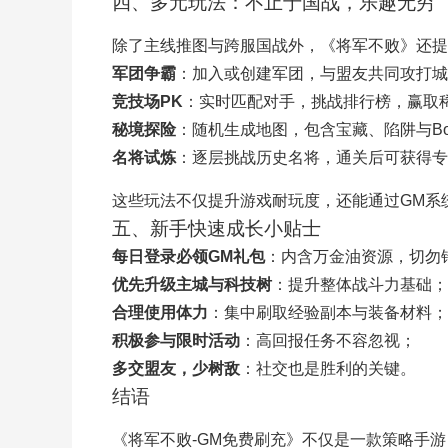
四、多元玩法：不止于国战，乐趣无穷
除了主线推图与跨服国战外，《将军不败》还提
军团争霸
：加入或创建军团，与盟友共同攻打城
竞技场PK
：实时匹配对手，挑战排行榜，赢取
秘境探险
：随机生成地图，包含宝藏、陷阱与Bo
名将试炼
：逐层挑战历史名将，通关后可获得专
这些玩法不仅提升游戏耐玩度，还能通过GM系
五、新手快速成长小贴士
每日登录必领GM礼包
：内含万金油资源，切勿
优先升级主城与科技树
：提升整体战斗力基础；
合理使用体力
：集中刷取经验副本与装备材料；
积极参与限时活动
：高回报任务不容忽视；
多交盟友，少树敌
：社交也是胜利的关键。
结语
《将军不败-GM免费刷充》不仅是一款策略手