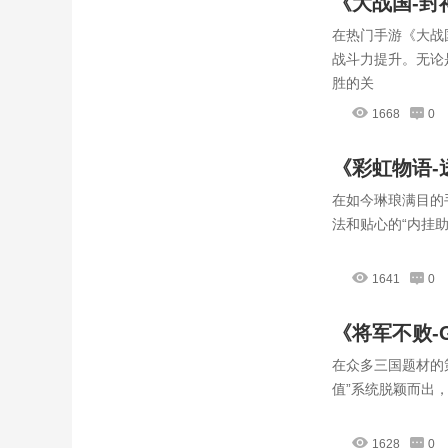
《大战国-
在热门手游《大战
封神战场
战斗力提升。无论
胜的关
1668
0
《彩虹物语
在如今琳琅满目的
轻松玩转奇
法和贴心的“内挂
1641
0
《将军不败-
在众多三国题材的
值”系统脱颖而出
1628
0