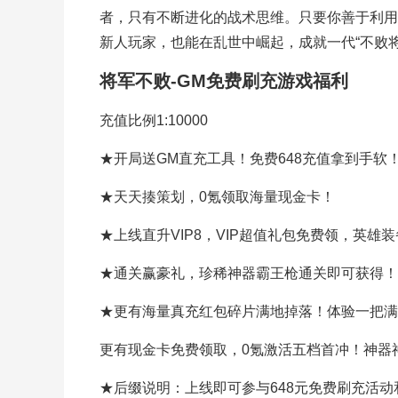
者，只有不断进化的战术思维。只要你善于利用
新人玩家，也能在乱世中崛起，成就一代“不败
将军不败-GM免费刷充游戏福利
充值比例1:10000
★开局送GM直充工具！免费648充值拿到手软
★天天揍策划，0氪领取海量现金卡！
★上线直升VIP8，VIP超值礼包免费领，英雄
★通关赢豪礼，珍稀神器霸王枪通关即可获得！
★更有海量真充红包碎片满地掉落！体验一把满
更有现金卡免费领取，0氪激活五档首冲！神器
★后缀说明：上线即可参与648元免费刷充活动