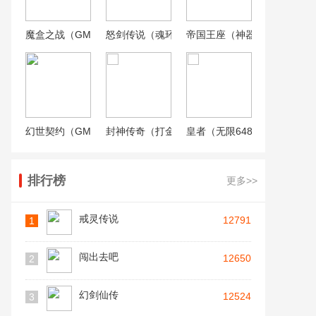
魔盒之战（GM无限刷充）
怒剑传说（魂环刀刀爆）
帝国王座（神器无限刀）
幻世契约（GM扶持刷充）
封神传奇（打金百万代币）
皇者（无限648提充器）
排行榜
更多>>
戒灵传说
12791
1
闯出去吧
12650
2
幻剑仙传
12524
3