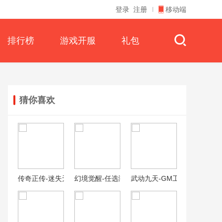
登录
注册
移动端
排行榜
游戏开服
礼包
猜你喜欢
传奇正传-迷失无限刀
幻境觉醒-任选满星万充
武动九天-GM工具刷充