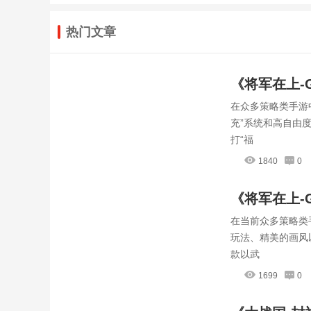
热门文章
《将军在上-
在众多策略类手游
全揭秘，轻
充”系统和高自由
打“福
1840
0
《将军在上-
在当前众多策略类
配，赢在起
玩法、精美的画风
款以武
1699
0