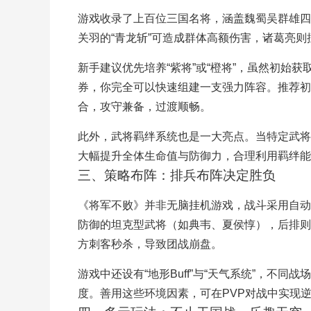
游戏收录了上百位三国名将，涵盖魏蜀吴群雄四
关羽的“青龙斩”可造成群体高额伤害，诸葛亮则
新手建议优先培养“紫将”或“橙将”，虽然初始
券，你完全可以快速组建一支强力阵容。推荐初期
合，攻守兼备，过渡顺畅。
此外，武将羁绊系统也是一大亮点。当特定武将
大幅提升全体生命值与防御力，合理利用羁绊能
三、策略布阵：排兵布阵决定胜负
《将军不败》并非无脑挂机游戏，战斗采用自动
防御的坦克型武将（如典韦、夏侯惇），后排则
方刺客秒杀，导致团战崩盘。
游戏中还设有“地形Buff”与“天气系统”，不
度。善用这些环境因素，可在PVP对战中实现