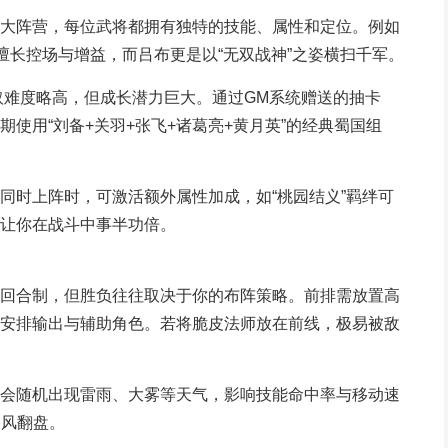
大阵营，每位武将都拥有独特的技能、属性和定位。例如
擅长控场与增益，而吕布更是以“无双战神”之姿横扫千军。
获取难度略高，但成长潜力巨大。通过GM系统赠送的抽卡
使用“刘备+关羽+张飞+诸葛亮+黄月英”的经典蜀国组
同时上阵时，可激活额外属性加成，如“桃园结义”羁绊可
让你在战斗中事半功倍。
回合制，但胜负往往取决于你的布阵策略。前排需放置高
安排输出与辅助角色。若将脆皮法师放在前线，极易被敌
同战场会随机出现雷雨、大雾等天气，影响技能命中率与移动速
逆风翻盘。