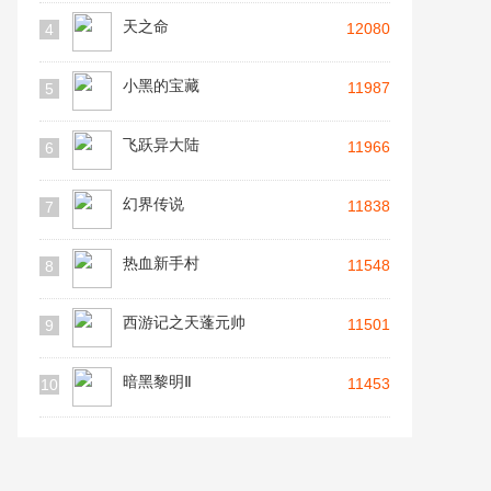
天之命
12080
4
小黑的宝藏
11987
5
飞跃异大陆
11966
6
幻界传说
11838
7
热血新手村
11548
8
西游记之天蓬元帅
11501
9
暗黑黎明Ⅱ
11453
10