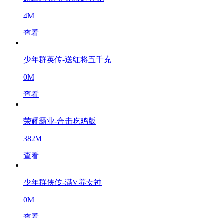
4M
查看
少年群英传-送红将五千充
0M
查看
荣耀霸业-合击吃鸡版
382M
查看
少年群侠传-满V养女神
0M
查看