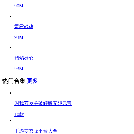
90M
雷霆战魂
93M
烈焰雄心
93M
热门合集
更多
叫我万岁爷破解版无限元宝
10款
手游变态版平台大全