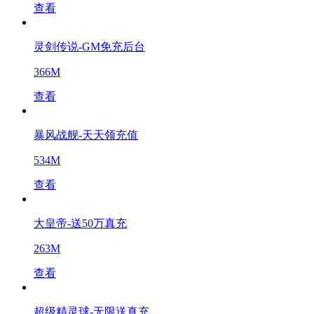
查看
灵剑传说-GM免充后台
366M
查看
暴风战舰-天天领充值
534M
查看
大皇帝-送50万真充
263M
查看
超级精灵球-无限送真充