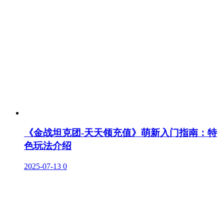
《金战坦克团-天天领充值》萌新入门指南：特
色玩法介绍
2025-07-13
0