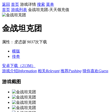
返回
首页
游戏详情
搜索
菜单
首页
游戏列表
金战坦克团-天天领充值
金战坦克团
属性：
变态版
9037
次下载
横版
传奇
安卓下载（213M）
游戏介绍
Information
相关
Relevant
推荐
Pushing
猜你喜欢
Guess
游戏截图