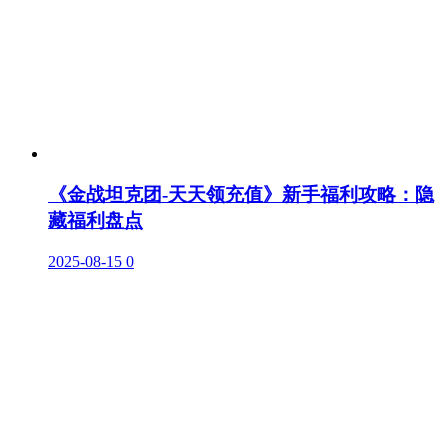
《金战坦克团-天天领充值》新手福利攻略：隐
藏福利盘点
2025-08-15
0