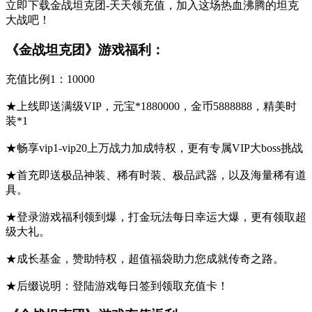
立即下载金战坦克团-天天领充值，加入这场热血沸腾的坦克
大战吧！
《金战坦克团》游戏福利：
充值比例1：10000
★上线即送满级VIP，元宝*1880000，金币5888888，精美时
装*1
★畅享vip1-vip20上万战力加成特权，更有专属VIP大boss挑战
★首充即送极品神装、稀有时装、极品武器，以及海量稀有道
具。
★登录游戏福利领到爆，打金玩法每日幸运大爆，更有领取超
级大礼。
★成长基金，赞助特权，超值福袋助力您成就传奇之路。
★后缀说明：登陆游戏每日签到领取充值卡！