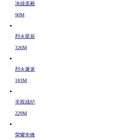
决战圣殿
90M
烈火星辰
326M
烈火屠龙
183M
无双战纪
229M
荣耀先锋