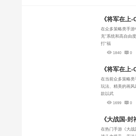
《将军在上-
在众多策略类手游
全揭秘，轻
充”系统和高自由
打“福
1840
0
《将军在上-
在当前众多策略类
配，赢在起
玩法、精美的画风
款以武
1699
0
《大战国-
在热门手游《大战
封神战场