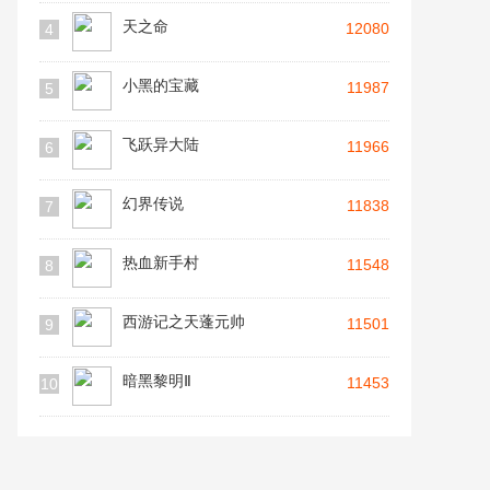
天之命
12080
4
小黑的宝藏
11987
5
飞跃异大陆
11966
6
幻界传说
11838
7
热血新手村
11548
8
西游记之天蓬元帅
11501
9
暗黑黎明Ⅱ
11453
10