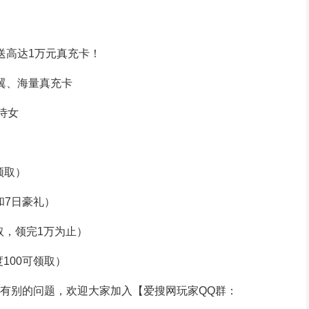
送高达1万元真充卡！
翼、海量真充卡
级侍女
领取）
和7日豪礼）
取，领完1万为止）
度100可领取）
有别的问题，欢迎大家加入【爱搜网玩家QQ群：