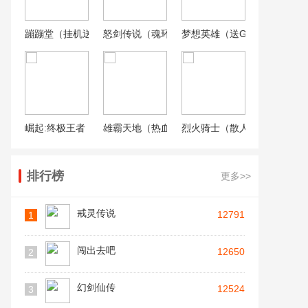
蹦蹦堂（挂机送余额直充）
怒剑传说（魂环刀刀爆）
梦想英雄（送GM天后启强）
崛起:终极王者（现金免支付）
雄霸天地（热血狂爆迷失）
烈火骑士（散人爽服）
排行榜
更多>>
戒灵传说
12791
1
闯出去吧
12650
2
幻剑仙传
12524
3