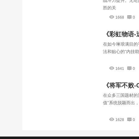
战斗力提升。无论
胜的关
1668
0
《彩虹物语
在如今琳琅满目的
轻松玩转奇
法和贴心的“内挂
1641
0
《将军不败-
在众多三国题材的
值”系统脱颖而出
1628
0