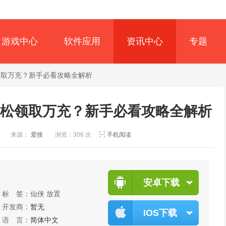
游戏中心
软件应用
资讯中心
专题
领取万充？新手必看攻略全解析
轻松领取万充？新手必看攻略全解析
创
来源：
爱搜
浏览：306 次
手机阅读
安卓下载
标 签：
仙侠
放置
开发商：
暂无
IOS下载
语 言：
简体中文