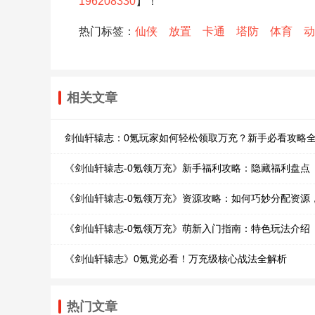
196208330
】！
热门标签：
仙侠
放置
卡通
塔防
体育
动
相关文章
剑仙轩辕志：0氪玩家如何轻松领取万充？新手必看攻略
《剑仙轩辕志-0氪领万充》新手福利攻略：隐藏福利盘点
《剑仙轩辕志-0氪领万充》资源攻略：如何巧妙分配资源
《剑仙轩辕志-0氪领万充》萌新入门指南：特色玩法介绍
《剑仙轩辕志》0氪党必看！万充级核心战法全解析
热门文章