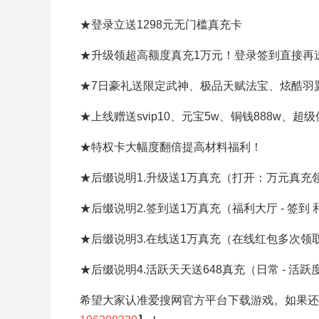
★登录立送1298元无门槛真充卡
★升级领超高额度真充1万元！登录签到直接再
★7日豪礼送限定武神、极品天赋法宝、炫酷羽
★上线赠送svip10、元宝5w、铜钱888w、超
★特权卡大幅度翻倍提高材料福利！
★后缀说明1.升级送1万真充（打开：万元真充
★后缀说明2.签到送1万真充（福利大厅 - 签到 
★后缀说明3.在线送1万真充（在线红包多次领
★后缀说明4.活跃天天送648真充（日常 - 活跃
希望大家认准爱搜网官方平台下载游戏。如果还