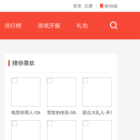
登录
注册
移动端
排行榜
游戏开服
礼包
猜你喜欢
电竞经理人-GM无限万充
荒世的传说-GM免费刷充
甜点大乱入-开局千抽宝可梦