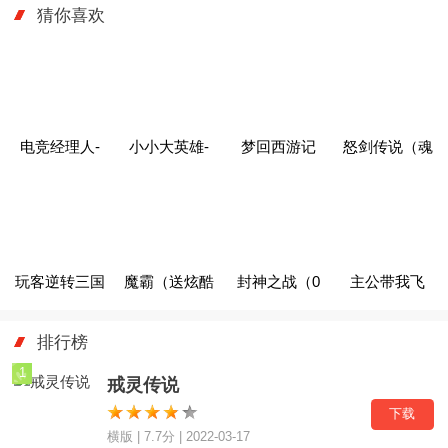
界
猜你喜欢
电竞经理人-
小小大英雄-
梦回西游记
怒剑传说（魂
GM无限万充
GM神将直充
（现金点抵扣
环刀刀爆）
版）（删档内
测）
玩客逆转三国
魔霸（送炫酷
封神之战（0
主公带我飞
（送异火刷
坐骑）
氪穿越修仙
（打金送10万
排行榜
充）
传）
真充）
1
戒灵传说
下载
横版 | 7.7分 | 2022-03-17