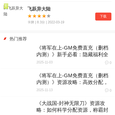
6
飞跃异大陆
下载
卡牌 | 8.3分 | 2022-03-19
热门推荐
《将军在上-GM免费直充（删档
内测）》新手必看：隐藏福利全
揭秘，轻松开局赢在起跑线！
2025-11-03
0
《将军在上-GM免费直充（删档
内测）》资源攻略：高效分配，
赢在起跑线！
2025-11-13
0
《大战国-封神无限刀》资源攻
略：如何科学分配资源，称霸封