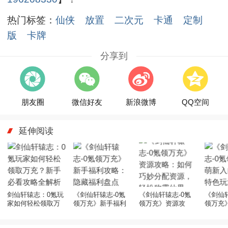
热门标签：
仙侠
放置
二次元
卡通
定制
版
卡牌
分享到
朋友圈
微信好友
新浪微博
QQ空间
延伸阅读
剑仙轩辕志：0氪玩
《剑仙轩辕志-0氪
《剑仙轩辕志-0氪
《剑仙轩
家如何轻松领取万
领万充》新手福利
领万充》资源攻
领万充
充？新手必看攻略
攻略：隐藏福利盘
略：如何巧妙分配
指南：
全解析
点
资源，轻松称霸仙
绍