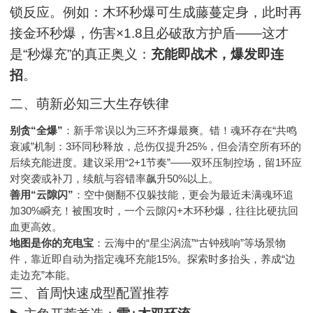
锁反应。例如：木环秒爆可生成藤蔓定身，此时再
接金环秒爆，伤害×1.8且必破敌方护盾——这才
是“秒爆充”的真正奥义：
充能即战术，爆发即连
招
。
二、萌新必知三大生存铁律
别贪“全爆”
：新手常误以为三环齐爆最爽。错！魂环存在“共鸣
衰减”机制：3环同秒释放，总伤仅提升25%，但会清空所有环的
后续充能进度。建议采用“2+1节奏”——双环压制控场，留1环应
对突袭或补刀，续航与容错率飙升50%以上。
善用“云隙闪”
：空中侧翻不仅躲技能，更会为最近未满魂环追
加30%瞬充！被围攻时，一个云隙闪+木环秒爆，往往比硬抗回
血更高效。
地图是你的充电宝
：云海中的“星尘涡流”“古钟残响”等场景物
件，靠近即自动为指定魂环充能15%。探索时多抬头，养成“边
走边充”本能。
三、首周快速成型配置推荐