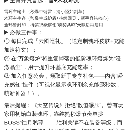
▶️ 主角开荒首选：
雷+木双环流
雷环主输出（秒爆带链雷，清小怪如割草）
木环主生存（秒爆生成护盾+持续回灵，新手容错核心）
金环暂封印，待第15级解锁“魂契共鸣”天赋后再启用
▶️ 必做三件事：
① 每日完成「云图巡礼」（送定制魂环皮肤+充能
加速符文）；
② 在“万象熔炉”将重复掉落的低阶魂环熔炼为“澄
澈晶尘”，用于提升环基底充能速率；
③ 加入任意公会，领取新手专享礼包——内含“瞬
充感知”挂件（可视化显示魂环剩余充能毫秒数，
萌新神器！）。
最后提醒：《天空传说》拒绝“数值碾压”。曾有玩
家用初始白装魂环，靠纯熟秒爆节奏单挑
BOSS“蚀月鸦尊”——胜利关键不在装备等级，而