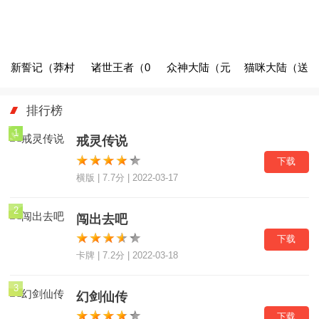
（删档内测）
新誓记（莽村
诸世王者（0
众神大陆（元
猫咪大陆（送
GM暴富流
元劫服版）
宇宙地藏养
GM毕业阵
排行榜
油）
龙）
容）
1
戒灵传说
下载
横版 | 7.7分 | 2022-03-17
2
闯出去吧
下载
卡牌 | 7.2分 | 2022-03-18
3
幻剑仙传
下载