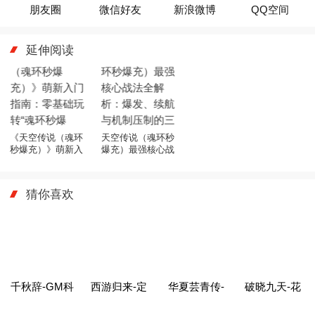
朋友圈
微信好友
新浪微博
QQ空间
延伸阅读
《天空传说（魂环
天空传说（魂环秒
秒爆充）》萌新入
爆充）最强核心战
门指南：零基础玩
法全解析：爆发、
转“魂环秒爆充”核心
续航与机制压制的
玩法
三维制胜法则
猜你喜欢
千秋辞-GM科
西游归来-定
华夏芸青传-
破晓九天-花
技刷充
制版
策划爆金充
贝刷直充