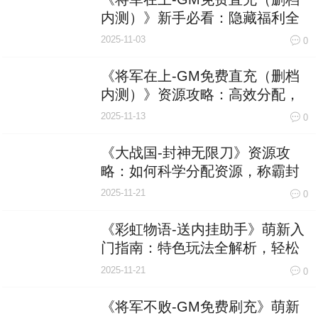
内测）》新手必看：隐藏福利全
揭秘，轻松开局赢在起跑线！
2025-11-03
0
《将军在上-GM免费直充（删档
内测）》资源攻略：高效分配，
赢在起跑线！
2025-11-13
0
《大战国-封神无限刀》资源攻
略：如何科学分配资源，称霸封
神战场
2025-11-21
0
《彩虹物语-送内挂助手》萌新入
门指南：特色玩法全解析，轻松
玩转奇幻世界！
2025-11-21
0
《将军不败-GM免费刷充》萌新