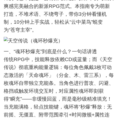
爽感完美融合的新派RPG范式。本指南专为萌新
打造，不堆术语、不绕弯子，带你3分钟看懂机
制，10分钟上手实战，轻松从“云中菜鸟”蜕变
为“苍穹主宰”。
一、“魂环秒爆充”到底是什么？一句话讲透
传统RPG中，技能释放依赖CD或蓝量；而《天空
传说》彻底重构能量逻辑：每位角色佩戴3枚可动
态激活的「天命魂环」（分金、木、雷三系），每
枚魂环自带独立充能条。当角色进行普攻、闪避、
格挡或触发环境交互时，对应属性魂环即刻获
得“瞬充”——非缓慢回蓝，而是毫秒级精准填充！
当充能满格，轻点技能键，魂环将“秒爆”释放：无
前摇、无僵直、附带范围牵引+时间微顿+属性连