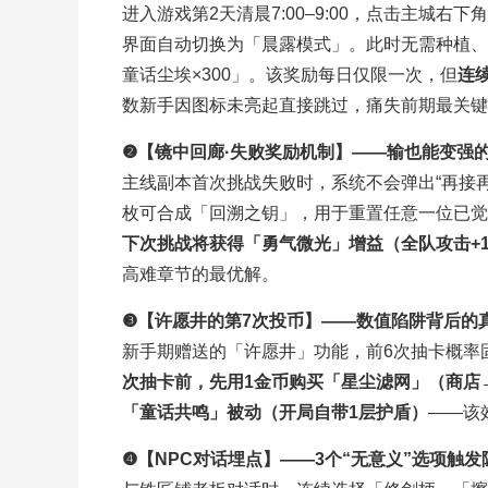
进入游戏第2天清晨7:00–9:00，点击主城
界面自动切换为「晨露模式」。此时无需种植、无
童话尘埃×300」。该奖励每日仅限一次，但
连
数新手因图标未亮起直接跳过，痛失前期最关键
❷【镜中回廊·失败奖励机制】——输也能变强
主线副本首次挑战失败时，系统不会弹出“再接再
枚可合成「回溯之钥」，用于重置任意一位已觉
下次挑战将获得「勇气微光」增益（全队攻击+1
高难章节的最优解。
❸【许愿井的第7次投币】——数值陷阱背后的
新手期赠送的「许愿井」功能，前6次抽卡概率
次抽卡前，先用1金币购买「星尘滤网」（商店→
「童话共鸣」被动（开局自带1层护盾）
——该
❹【NPC对话埋点】——3个“无意义”选项触发