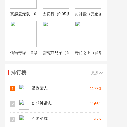
真赵云无双（0.05折送神将万充）
太初行（0.05折玄幻西游）
封神殿（完蛋被0.05折包围了
仙语奇缘（首续0.05折）
新葫芦兄弟（首续0.05折）
奇门之上（首续0.05折）
排行榜
更多>>
基因猎人
11793
1
幻想神话志
11661
2
石灵圣域
11475
3