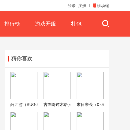
登录
注册
移动端
排行榜
游戏开服
礼包
猜你喜欢
醉西游（BUG0.05折无限打金）
古剑奇谭木语人（0.05折送百万充值）
末日来袭（0.05折百亿补贴版