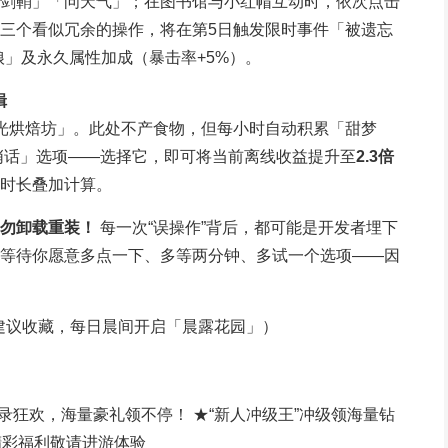
剑鞘」「问天气」；在图书馆与小红帽互动时，依次点击
三个看似冗余的操作，将在第5日触发限时事件「被遗忘
娘」及永久属性加成（暴击率+5%）。
辑
光烘焙坊」。此处不产食物，但每小时自动积累「甜梦
悄悄话」选项——选择它，即可将当前离线收益提升至
2.3倍
时长叠加计算。
勿卸载重装！
每一次“误操作”背后，都可能是开发者埋下
等待你愿意多点一下、多等两分钟、多试一个选项——因
本｜建议收藏，每日晨间开启「晨露花园」）
日登录狂欢，海量豪礼领不停！ ★“新人冲级王”冲级领海量钻
精彩福利敬请进游体验