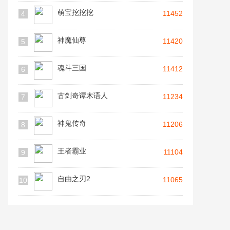
萌宝挖挖挖
11452
4
神魔仙尊
11420
5
魂斗三国
11412
6
古剑奇谭木语人
11234
7
神鬼传奇
11206
8
王者霸业
11104
9
自由之刃2
11065
10