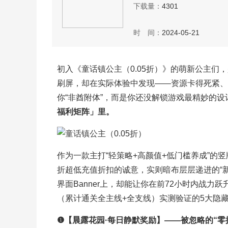
下载量：
4301
时 间：
2024-05-21
初入《童话镇公主（0.05折）》的萌新公主们，是
刷屏，却在实际体验中发现——资源卡得死紧、
你“非酋附体”，而是你还没解锁游戏最精妙的设
福利矩阵」里。
作为一款主打“轻策略+高颜值+低门槛养成”的竖
折超低充值折扣的诚意，实则暗布层层递进的“
界面Banner上，却能让你在前72小时内战力
（累计通关全主线+全支线）实测验证的5大隐藏
❶【晨露花园·每日静默奖励】——被忽略的“零