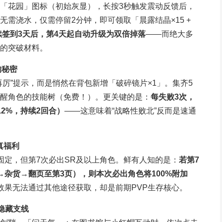
右下角「花园」图标（初始灰显），长按3秒触发震动反馈后，
需浇水，仅需停留2分钟，即可领取「晨露结晶×15 +
续签到3天后，第4天起自动升级为双倍掉落
——而绝大多
的突破材料。
的秘密
厉”提示，而是悄然在背包新增「破碎镜片×1」。集齐5
醒角色的技能树（免费！）。更关键的是：
每失败3次，
2%，持续2回合）
——这意味着“战略性败北”反而是速通
真福利
固定，但第7次必出SR及以上角色。鲜有人知的是：
若第7
杂货→翻页至第3页），则本次必出角色将100%附加
效果无法通过其他途径获取，却是前期PVP生存核心。
隐藏支线