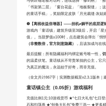
与铁匠铺老板对话时，连续选择「修剑柄」「擦
「书架第二层」「窗台花盆」「地板裂缝」；这
的童话手稿」，奖励限定皮肤「月光裁缝·灰姑
❺【离线收益倍增器】——挂机≠躺平的底层逻
游戏内「童话镇」建筑升级至3级后，开启「星
值」。当甜梦值≥100时，点击建筑会弹出「
（非整数倍，官方刻意隐藏）
，且该加成与在线
最后提醒：所有隐藏福利均绑定账号唯一性，
切
的温柔伏笔。童话镇从不苛责笨拙的公主，它只
为真正的魔法，永远始于好奇，而非充值。
（全文共计867字｜实测数据截至v2.3.1版
童话镇公主（0.05折）游戏福利
充值比例1元:10游戏货币 ★“七日大礼包”七
石和扫荡券 ★“创角大礼包”免费三选一 ★更多