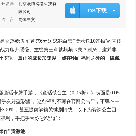
开发商：
北京漫腾网络科技有
IOS下载
限公司
语 言：
简体中文
否曾被满屏“首充6元送SSR白雪”“登录送10连抽”的宣传
战力爬升缓慢、主线第三章就频频卡关？别急，这并非
计逻辑：
真正的成长加速度，藏在明面福利之外的「隐藏
版童话卡牌手游，《童话镇公主（0.05折）》表面是0.05
新手友好型彩蛋”。这些福利不写在官网公告里，不弹在主
跃升300%，甚至提前解锁关键剧情线。以下为资深公主团
福利，手把手带你“抄近道”：
操作”资源池