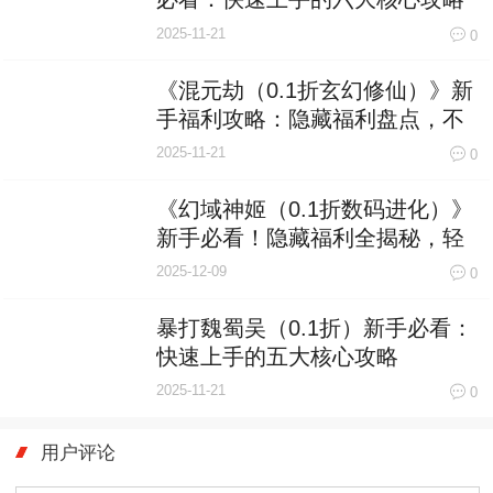
2025-11-21
0
《混元劫（0.1折玄幻修仙）》新
手福利攻略：隐藏福利盘点，不
看血亏！
2025-11-21
0
《幻域神姬（0.1折数码进化）》
新手必看！隐藏福利全揭秘，轻
松起飞不是梦
2025-12-09
0
暴打魏蜀吴（0.1折）新手必看：
快速上手的五大核心攻略
2025-11-21
0
用户评论