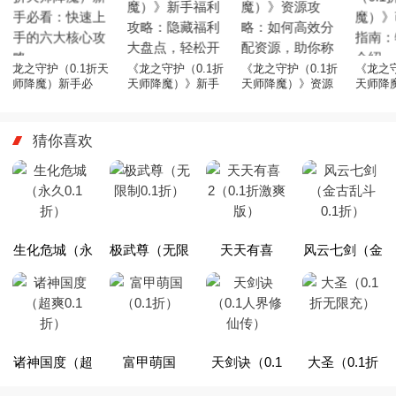
龙之守护（0.1折天
《龙之守护（0.1折
《龙之守护（0.1折
《龙之守
师降魔）新手必
天师降魔）》新手
天师降魔）》资源
天师降
看：快速上手的六
福利攻略：隐藏福
攻略：如何高效分
入门指
大核心攻略
利大盘点，轻松开
配资源，助你称霸
法介绍
局不踩坑！
天师之路
猜你喜欢
生化危城（永
极武尊（无限
天天有喜
风云七剑（金
久0.1折）
制0.1折）
2（0.1折激爽
古乱斗0.1
版）
折）
诸神国度（超
富甲萌国
天剑诀（0.1
大圣（0.1折
爽0.1折）
（0.1折）
人界修仙传）
无限充）