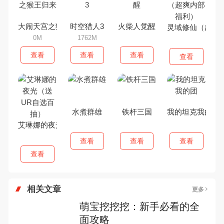
大闹天宫之猴王归来
时空猎人3
火柴人觉醒
灵域修仙（超爽
0M
1762M
查看
查看
查看
查看
水煮群雄
铁杆三国
我的坦克我的团
艾琳娜的夜光（送UR自选百抽）
查看
查看
查看
查看
相关文章
更多
萌宝挖挖挖：新手必看的全
面攻略