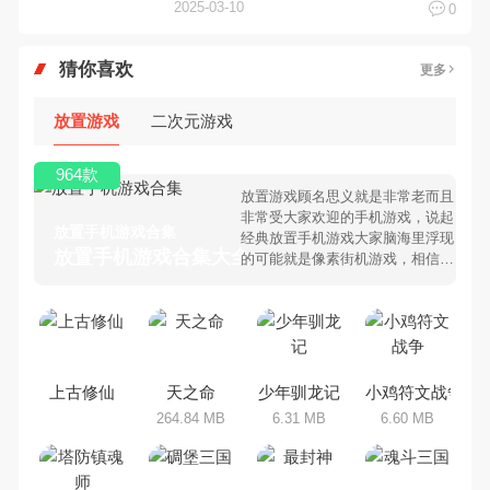
2025-03-10
0
猜你喜欢
更多
放置游戏
二次元游戏
964款
放置游戏顾名思义就是非常老而且
非常受大家欢迎的手机游戏，说起
放置手机游戏合集
经典放置手机游戏大家脑海里浮现
放置手机游戏合集大全 >
的可能就是像素街机游戏，相信很
多80、90后朋友还是记忆犹新
吧。那么，我们当年曾经玩过的放
置手机游戏有哪些呢？游戏今天，
乐途下载站小编芒果味的怪咖给大
家搜集整理了所以放置手机游戏合
集，欢迎大家前来选择下载体验
上古修仙
天之命
少年驯龙记
小鸡符文战争
264.84 MB
6.31 MB
6.60 MB