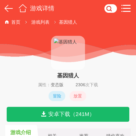
游戏详情
首页
游戏列表
基因猎人
基因猎人
属性：
变态版
2306
次下载
冒险
放置
安卓下载（241M）
游戏介绍
相关
推荐
猜你喜欢