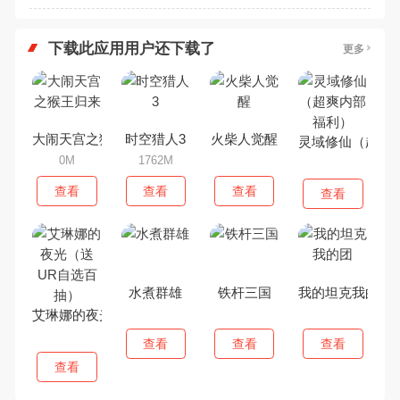
下载此应用用户还下载了
更多
大闹天宫之猴王归来
时空猎人3
火柴人觉醒
灵域修仙（超爽
0M
1762M
查看
查看
查看
查看
水煮群雄
铁杆三国
我的坦克我的团
艾琳娜的夜光（送UR自选百抽）
查看
查看
查看
查看