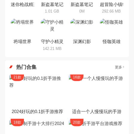
集，欢迎大家前来选择下载体验
迷你枪战精英
新盗墓笔记
新盗墓笔记
超冒险小镇物语2
1.01 GB
0M
292.66 MB
坍塌世界
守护小精灵
深渊幻影
怪咖英雄
142.21 MB
热门合集
更多
21款
16款
2024好玩的0.1折手游推荐
适合一个人慢慢玩的手游
18款
20款