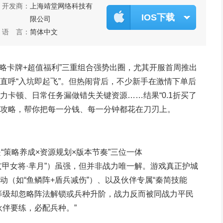
开发商：
上海靖堂网络科技有
IOS下载
限公司
语 言：
简体中文
略卡牌+超值福利”三重组合强势出圈，尤其开服首周推出
家直呼“入坑即起飞”。但热闹背后，不少新手在激情下单后
卡顿、日常任务漏做错失关键资源……结果“0.1折买了
硬核攻略，帮你把每一分钱、每一分钟都花在刀刃上。
“策略养成×资源规划×版本节奏”三位一体
“玄甲女将·芈月”）虽强，但并非战力唯一解。游戏真正护城
联动（如“鱼鳞阵+盾兵减伤”）、以及伙伴专属“秦简技能
等级却忽略阵法解锁或兵种升阶，战力反而被同战力平民
伙伴要练，必配兵种。”