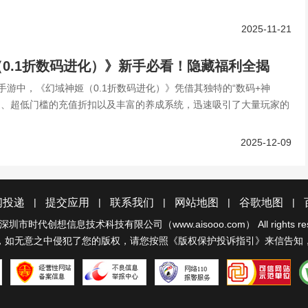
2025-11-21
0.1折数码进化）》新手必看！隐藏福利全揭
手游中，《幻域神姬（0.1折数码进化）》凭借其独特的“数码+神
飞不是梦
定、超低门槛的充值折扣以及丰富的养成系统，迅速吸引了大量玩家的
2025-12-09
|
|
|
|
|
闻投递
提交应用
联系我们
网站地图
谷歌地图
深圳市时代创想信息技术科技有限公司（www.aisooo.com）
All rights r
，如无意之中侵犯了您的版权，请您按照《
版权保护投诉指引
》来信告知
经营性网站备
不良信息举报
网络110报警
可信网站示范
S