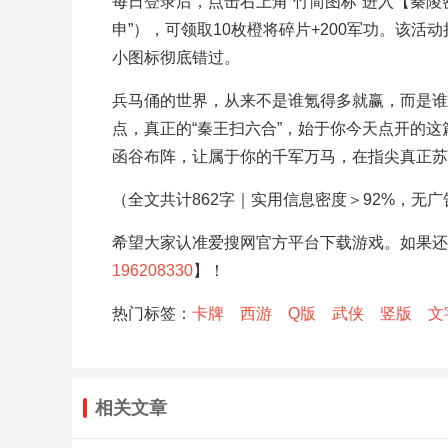
每日登录后，点击右上角“竹简图标”进入【秦陵
申”），可领取10枚橙将碎片+200军功。该活
小图标彻底错过。
兵马俑的世界，从来不是谁氪得多就赢，而是谁
点，真正的“秦王扫六合”，始于你今天点开的
函谷布阵，让属于你的千军万马，在指尖真正苏
（全文共计862字｜实用信息密度＞92%，无
希望大家认准爱搜网官方平台下载游戏。如果还
196208330
】！
热门标签：
卡牌
西游
Q版
武侠
竖版
文
相关文章