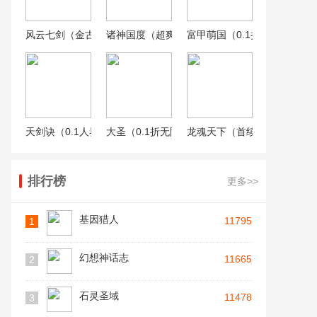
风云七剑（金古乱斗0.1折）
诸神国度（超爽0.1折）
富甲萌国（0.1折）
天剑诀（0.1人界修仙传）
大圣（0.1折无限充）
龙魂天下（首续0.1折）
排行榜
更多>>
基因猎人
11795
1
幻想神话志
11665
2
石灵圣域
11478
3