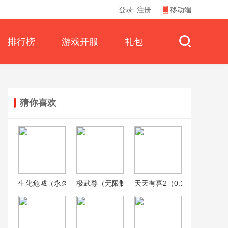
登录
注册
移动端
排行榜
游戏开服
礼包
猜你喜欢
生化危城（永久0.1折）
极武尊（无限制0.1折）
天天有喜2（0.1折激爽版）