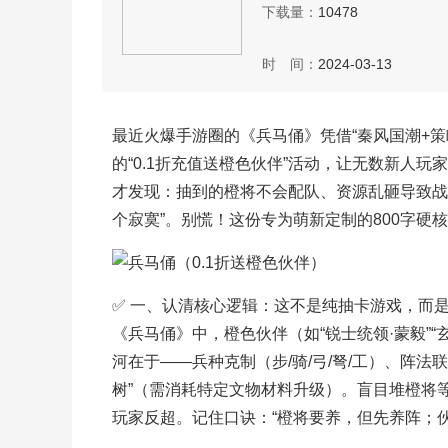
下载量：
10478
时 间：
2024-03-13
最近火爆手游圈的《兵马俑》凭借“秦风国潮+策
的“0.1折充值送橙色伙伴”活动，让无数新人玩
才发现：抽到的橙将不会配队、资源乱砸导致战力
个寂寞”。别慌！这份专为萌新定制的800字
✅ 一、认清核心逻辑：这不是纯抽卡游戏，而是
《兵马俑》中，橙色伙伴（如“锐士统领·蒙毅”
河在于——兵种克制（步/骑/弓/弩/工）、阵法
树”（需消耗特定文物材料升级）。盲目堆橙将
玩家反超。记住口诀：“橙将要养，但先养阵；