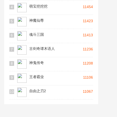
萌宝挖挖挖
11454
4
神魔仙尊
11423
5
魂斗三国
11413
6
古剑奇谭木语人
11236
7
神鬼传奇
11208
8
王者霸业
11106
9
自由之刃2
11067
10