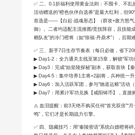
✅ 二、0.1折福利使用黄金法则：不囤卡、不
活动赠送的“橙色伙伴自选券”是最大红利，但90
首选是——【白起·战魂形态】（群攻+敌方怒气
御）。二者均适配主流推图/竞技阵容，且技能
赖队友”的冷门橙将（如“徐福·丹鼎术”），后
✅ 三、新手7日生存节奏表（每日必做，省下20
▶ Day1-2：全力通关主线至第15章，解锁“
▶ Day3：完成“始皇陵探秘”副本，获取首块
▶ Day4-5：集中培养1主将+2副将，兵种统
▶ Day6：加入活跃军团，参与“驰道运粮”活动
▶ Day7：用累计军功兑换【咸阳铸币】，直接
⚠️ 血泪提醒：前3天绝不购买任何“首充双倍”“
鸣”，它们才是长期战力引擎。
✅ 四、隐藏技巧：用“秦陵密语”系统白嫖橙将碎