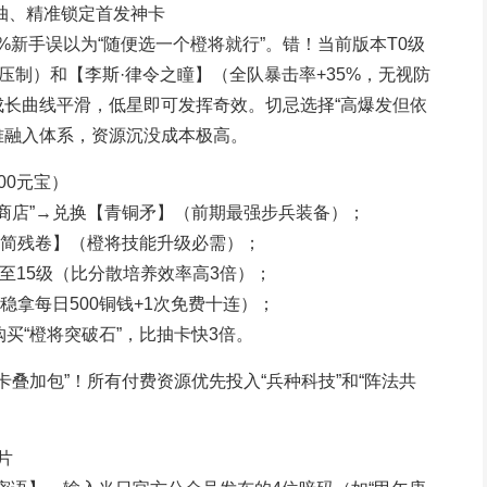
乱抽、精准锁定首发神卡
%新手误以为“随便选一个橙将就行”。错！当前版本T0级
压制）和【李斯·律令之瞳】（全队暴击率+35%，无视防
成长曲线平滑，低星即可发挥奇效。切忌选择“高爆发但依
期难融入体系，资源沉没成本极高。
00元宝）
军功商店”→兑换【青铜矛】（前期最强步兵装备）；
【秦简残卷】（橙将技能升级必需）；
一升至15级（比分散培养效率高3倍）；
（稳拿每日500铜钱+1次免费十连）；
购买“橙将突破石”，比抽卡快3倍。
月卡叠加包”！所有付费资源优先投入“兵种科技”和“阵法共
片