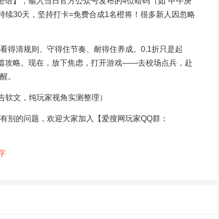
密语】，输入当日官方公众号发布的4位暗码（如“甲午庚
动持续30天，坚持打卡=免费合成1名橙将！很多新人因忽略
看得清规则、守得住节奏、耐得住养成。0.1折只是起
这篇攻略。现在，放下焦虑，打开游戏——去校场点兵，赴
醒。
广告软文，纯玩家视角实测整理）
有别的问题，欢迎大家加入【爱搜网玩家QQ群：
字