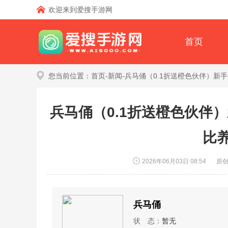
欢迎来到爱搜手游网
首页
您当前位置：
首页
-
新闻
-兵马俑（0.1折送橙色伙伴）
兵马俑（0.1折送橙色伙伴
比
2026年06月03日 08:54
原
兵马俑
状 态：
暂无