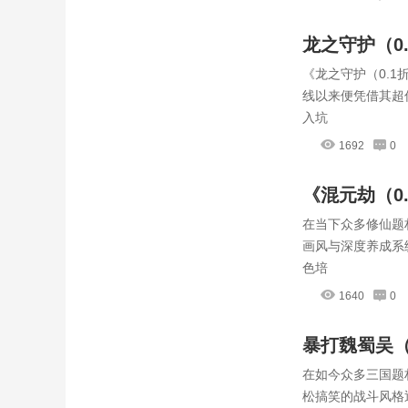
龙之守护（0
《龙之守护（0.
攻略
线以来便凭借其超
入坑
1692
0
《混元劫（0
在当下众多修仙题
点，不看血
画风与深度养成系
色培
1640
0
暴打魏蜀吴（
在如今众多三国题
松搞笑的战斗风格