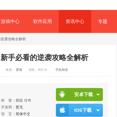
游戏中心
软件应用
资讯中心
专题
的逆袭攻略全解析
：新手必看的逆袭攻略全解析
创
来源：
爱搜
浏览：303 次
手机阅读
安卓下载
标 签：
横版
传奇
开发商：
暂无
IOS下载
语 言：
简体中文