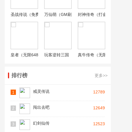
圣战传说（免费直充版）
万仙萌（GM刷充合宠）
封神传奇（打金百万代币）
皇者（无限648提充器）
玩客逆转三国（送异火刷充）
真牛传奇（无限送充送顶赞）
排行榜
更多>>
戒灵传说
12789
1
闯出去吧
12649
2
幻剑仙传
12523
3