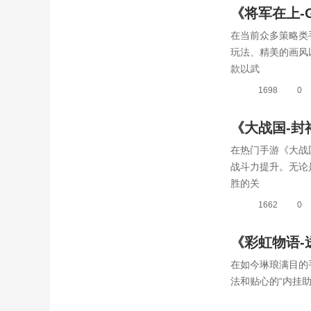
《将军在上-
在当前众多策略类
配，赢在起
玩法、精美的画风
款以武
1698
0
《大战国-
在热门手游《大战
封神战场
战斗力提升。无论
胜的关
1662
0
《彩虹物语
在如今琳琅满目的
轻松玩转奇
法和贴心的“内挂