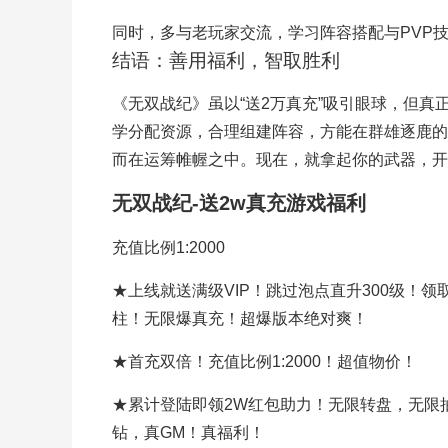
同时，多与老玩家交流，学习阵容搭配与PVP
结语：善用福利，智取胜利
《无双战纪》虽以“送2万真充”吸引眼球，但
学分配资源，合理组建阵容，方能在群雄逐鹿的
而在运筹帷幄之中。现在，就拿起你的武器，开
无双战纪-送2w真充游戏福利
充值比例1:2000
★上线就送满级VIP！跳过泡点直升300级！
柱！无限爆真充！超爆版本绝对爽！
★首充双倍！充值比例1:2000！超值物价！
★累计登陆即领2W红包助力！无限转盘，无限抽
钻，真GM！真福利！