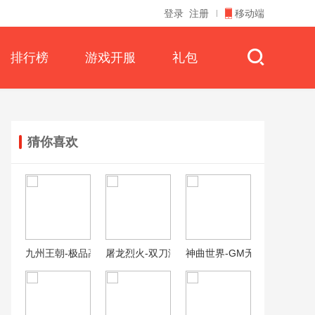
登录
注册
移动端
排行榜
游戏开服
礼包
猜你喜欢
九州王朝-极品高爆版
屠龙烈火-双刀满攻速（删档内测）
神曲世界-GM无限刷充