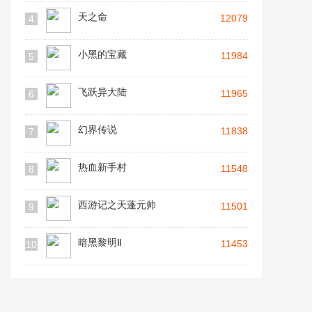
天之命
12079
4
小黑的宝藏
11984
5
飞跃异大陆
11965
6
幻界传说
11838
7
热血新手村
11548
8
西游记之天蓬元帅
11501
9
暗黑黎明Ⅱ
11453
10