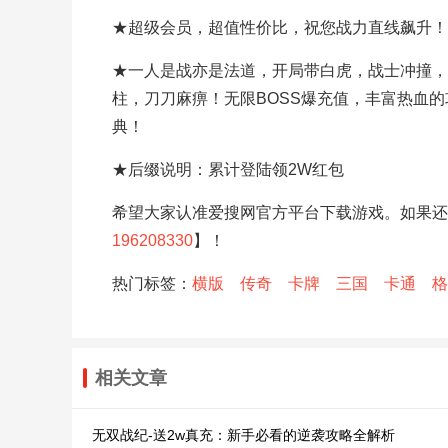
★超级会员，超值性价比，祝您战力直线飙升！刷
★一人是战亦是法道，开局带白虎，战士冲撞，
柱，刀刀麻痹！无限BOSS爆充值，丰富热血
典！
★后缀说明：累计登陆领2W红包
希望大家认准爱搜网官方平台下载游戏。如果还
196208330
】！
热门标签：
横版
传奇
卡牌
三国
卡通
格
相关文章
无双战纪-送2w真充：新手必看的逆袭攻略全解析