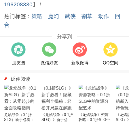
196208330
】！
热门标签：
策略
魔幻
武侠
割草
动作
回
合
分享到
朋友圈
微信好友
新浪微博
QQ空间
延伸阅读
龙焰战争（0.1折
《龙焰战争（0.1折
《龙焰战争》资源
《龙焰战
SLG）新手必看：
SLG）》新手必
攻略：0.1折SLG中
SLG
从零起步的全面攻
看！隐藏福利全揭
的资源分配艺术
指南：