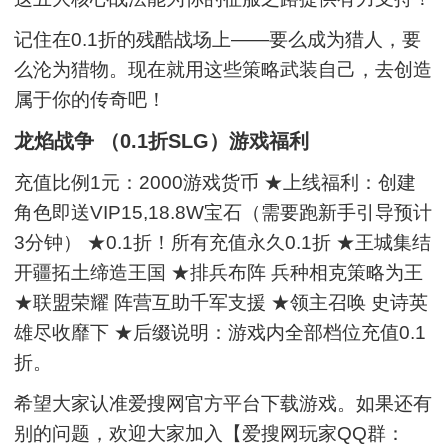
记住在0.1折的残酷战场上——要么成为猎人，要
么沦为猎物。现在就用这些策略武装自己，去创造
属于你的传奇吧！
龙焰战争 （0.1折SLG）游戏福利
充值比例1元：2000游戏货币 ★上线福利：创建
角色即送VIP15,18.8W宝石（需要跑新手引导预计
3分钟） ★0.1折！所有充值永久0.1折 ★王城集结
开疆拓土缔造王国 ★排兵布阵 兵种相克策略为王
★联盟荣耀 阵营互助千军支援 ★领主召唤 史诗英
雄尽收靡下 ★后缀说明：游戏内全部档位充值0.1
折。
希望大家认准爱搜网官方平台下载游戏。如果还有
别的问题，欢迎大家加入【爱搜网玩家QQ群：