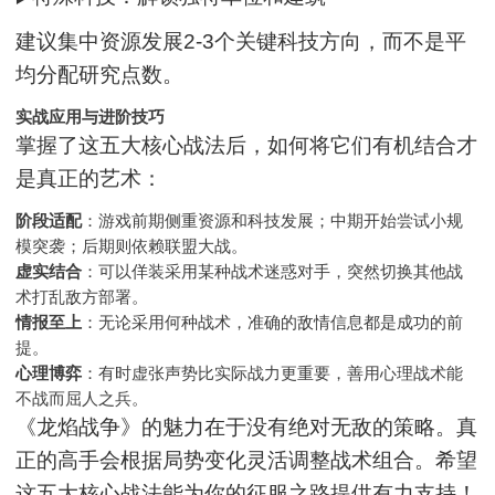
建议集中资源发展2-3个关键科技方向，而不是平
均分配研究点数。
实战应用与进阶技巧
掌握了这五大核心战法后，如何将它们有机结合才
是真正的艺术：
阶段适配
：游戏前期侧重资源和科技发展；中期开始尝试小规
模突袭；后期则依赖联盟大战。
虚实结合
：可以佯装采用某种战术迷惑对手，突然切换其他战
术打乱敌方部署。
情报至上
：无论采用何种战术，准确的敌情信息都是成功的前
提。
心理博弈
：有时虚张声势比实际战力更重要，善用心理战术能
不战而屈人之兵。
《龙焰战争》的魅力在于没有绝对无敌的策略。真
正的高手会根据局势变化灵活调整战术组合。希望
这五大核心战法能为你的征服之路提供有力支持！