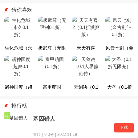
略指南
秘，轻松开局赢在
绍
起跑线
猜你喜欢
生化危城（永
极武尊（无限
天天有喜
风云七剑（金
久0.1折）
制0.1折）
2（0.1折激爽
古乱斗0.1
版）
折）
诸神国度（超
富甲萌国
天剑诀（0.1
大圣（0.1折
爽0.1折）
（0.1折）
人界修仙传）
无限充）
排行榜
1
基因猎人
下载
冒险 | 9.0分 | 2022-11-19