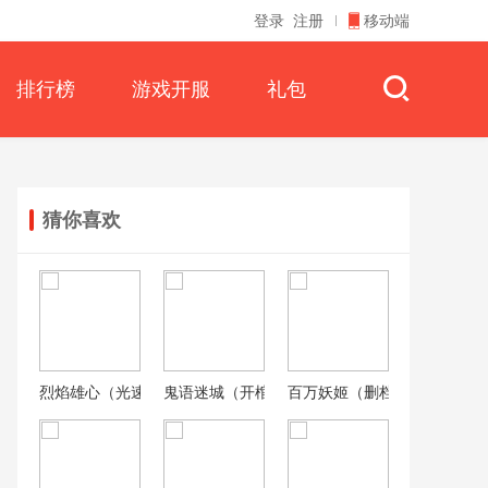
登录
注册
移动端
排行榜
游戏开服
礼包
猜你喜欢
烈焰雄心（光速疯狂神器）
鬼语迷城（开棺暴富）
百万妖姬（删档内测）