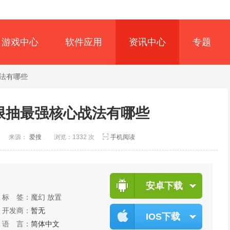
游戏中心
软件应用
资讯中心
专题
战法有哪些
限抽最强核心战法有哪些
来源：
爱搜
浏览：1332 次
手机阅读
安卓下载
标 签：
魔幻
放置
开发商：
暂无
IOS下载
语 言：
简体中文