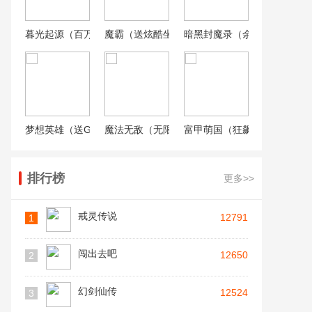
暮光起源（百万抵扣免充删测）
魔霸（送炫酷坐骑）
暗黑封魔录（余额免支付）
梦想英雄（送GM天后启强）
魔法无敌（无限真充资源全将）
富甲萌国（狂飙强哥送豪礼）
排行榜
更多>>
戒灵传说
12791
1
闯出去吧
12650
2
幻剑仙传
12524
3