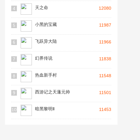
天之命
12080
4
小黑的宝藏
11987
5
飞跃异大陆
11966
6
幻界传说
11838
7
热血新手村
11548
8
西游记之天蓬元帅
11501
9
暗黑黎明Ⅱ
11453
10