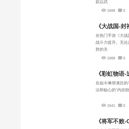
款以武
1699
0
《大战国-
在热门手游《大战
封神战场
战斗力提升。无论
胜的关
1668
0
《彩虹物语
在如今琳琅满目的
轻松玩转奇
法和贴心的“内挂
1641
0
《将军不败-