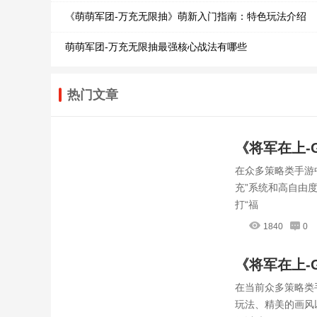
《萌萌军团-万充无限抽》萌新入门指南：特色玩法介绍
萌萌军团-万充无限抽最强核心战法有哪些
热门文章
《将军在上-
在众多策略类手游
全揭秘，轻
充”系统和高自由
打“福
1840
0
《将军在上-
在当前众多策略类
配，赢在起
玩法、精美的画风