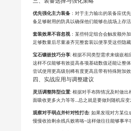
三、装备选择与强化策略
优先强化主力装备
：对于主力输出的装备应优先
备足够耐用的防具以确保他们能够在战场上存活
套装效果不容忽视
：某些特定组合会触发额外加
足够数量后尽量凑齐完整套装以便享受这些隐藏
宝石镶嵌技巧分享
: 根据不同类型需求来镶嵌相
这样不仅能够有效提高各项基础数值还能让整体
尝试使用更高级别稀有度更高且带有特殊附加效
四、实战应用与调整建议
灵活调整阵型位置
: 根据对手布阵情况及时做
面吸收更多火力等等...总之就是要做到随机应
观察对手弱点并针对性打击
: 如果发现对方某
慢慢收拾剩余残兵败将咯~这样做往往能够事半