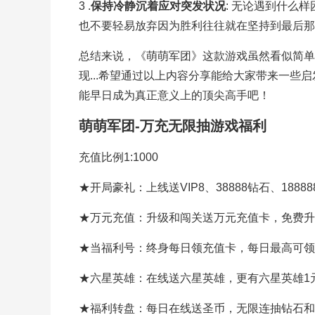
3 .
保持冷静沉着应对突发状况
: 无论遇到什么
也不要轻易放弃因为胜利往往就在坚持到最后那
总结来说，《萌萌军团》这款游戏虽然看似简单
现...希望通过以上内容分享能给大家带来一些
能早日成为真正意义上的顶尖高手吧！
萌萌军团-万充无限抽游戏福利
充值比例1:1000
★开局豪礼：上线送VIP8、38888钻石、188
★万元充值：升级和闯关送万元充值卡，免费升级
★当福利号：终身每日领充值卡，每日最高可领
★六星英雄：在线送六星英雄，更有六星英雄1
★福利转盘：每日在线送圣币，无限连抽钻石和