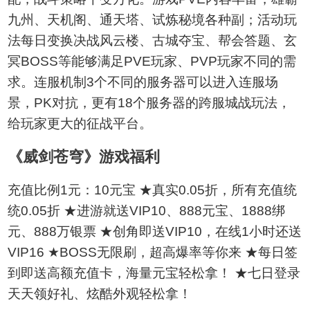
九州、天机阁、通天塔、试炼秘境各种副；活动玩
法每日变换决战风云楼、古城夺宝、帮会答题、玄
冥BOSS等能够满足PVE玩家、PVP玩家不同的需
求。连服机制3个不同的服务器可以进入连服场
景，PK对抗，更有18个服务器的跨服城战玩法，
给玩家更大的征战平台。
《威剑苍穹》游戏福利
充值比例1元：10元宝 ★真实0.05折，所有充值统
统0.05折 ★进游就送VIP10、888元宝、1888绑
元、888万银票 ★创角即送VIP10，在线1小时还送
VIP16 ★BOSS无限刷，超高爆率等你来 ★每日签
到即送高额充值卡，海量元宝轻松拿！ ★七日登录
天天领好礼、炫酷外观轻松拿！