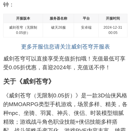
钟：
开服版本
服务器名称
平台
开服时间
威剑苍穹（无限制
破天26服
安卓端
2024-12-31
0.05折）
00:05
更多开服信息请关注威剑苍穹开服表
威剑苍穹可以直接享受充值折扣哦！充值最低可享
受0.05折优惠，喜迎2024年，充值送不停！
关于《威剑苍穹》
《威剑苍穹（无限制0.05折）》是一款3D仙侠风格
的MMOARPG类型手机游戏，场景多样、精美，各
种npc、坐骑、羽翼、神兵、侠侣、时装模型细腻
精致；游戏战斗角色职业技能+侠侣技能多样搭
配，战斗策略千变万化。游戏PVE内容丰富，雄霸