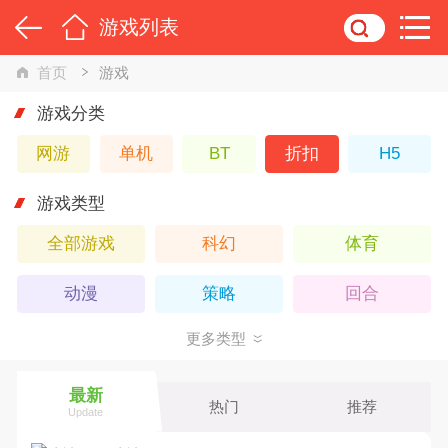
游戏列表
首页
游戏
游戏分类
网游
单机
BT
折扣
H5
游戏类型
全部游戏
科幻
体育
动漫
策略
回合
更多类型
武侠
Q版
卡牌
休闲
仙侠
横版
最新
热门
推荐
Update
魔幻
动作
角色