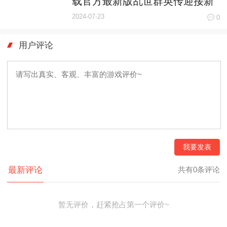
载官方最新版乱世群英传迎接新
征程
2024-07-23
0
用户评论
我要发表
最新评论
共有0条评论
暂无评价，赶紧抢占第一个评价~