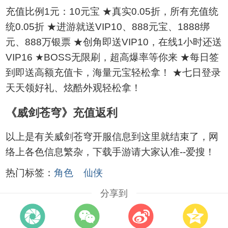
充值比例1元：10元宝 ★真实0.05折，所有充值统
统0.05折 ★进游就送VIP10、888元宝、1888绑
元、888万银票 ★创角即送VIP10，在线1小时还送
VIP16 ★BOSS无限刷，超高爆率等你来 ★每日签
到即送高额充值卡，海量元宝轻松拿！ ★七日登录
天天领好礼、炫酷外观轻松拿！
《威剑苍穹》充值返利
以上是有关威剑苍穹开服信息到这里就结束了，网
络上各色信息繁杂，下载手游请大家认准--爱搜！
热门标签：
角色
仙侠
分享到