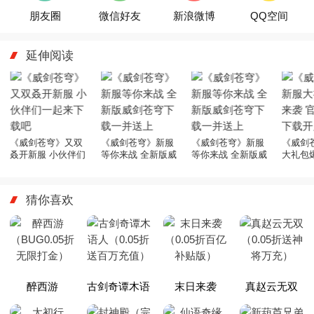
朋友圈
微信好友
新浪微博
QQ空间
延伸阅读
《威剑苍穹》又双
《威剑苍穹》新服
《威剑苍穹》新服
《威剑
叒开新服 小伙伴们
等你来战 全新版威
等你来战 全新版威
大礼包
一起来下载吧
剑苍穹下载一并送
剑苍穹下载一并送
方最新
上
上
猜你喜欢
醉西游
古剑奇谭木语
末日来袭
真赵云无双
（BUG0.05折
人（0.05折送
（0.05折百亿
（0.05折送神