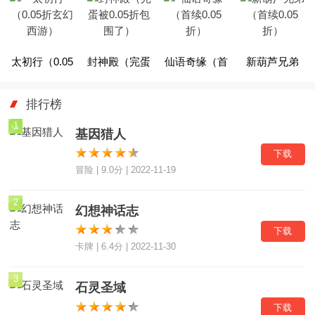
无限打金）
百万充值）
补贴版）
将万充）
太初行（0.05
封神殿（完蛋
仙语奇缘（首
新葫芦兄弟
折玄幻西游）
被0.05折包围
续0.05折）
（首续0.05
排行榜
了）
折）
1
基因猎人
下载
冒险 | 9.0分 | 2022-11-19
2
幻想神话志
下载
卡牌 | 6.4分 | 2022-11-30
3
石灵圣域
下载