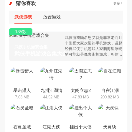
猜你喜欢
更多
武侠游戏
放置游戏
135款
武侠游戏顾名思义就是非常老而且
非常受大家欢迎的手机游戏，说起
武侠手机游戏合集
经典武侠手机游戏大家脑海里浮现
武侠手机游戏合集大全 >
的可能就是像素街机游戏，相信很
多80、90后朋友还是记忆犹新
吧。那么，我们当年曾经玩过的武
侠手机游戏有哪些呢？游戏今天，
乐途下载站小编芒果味的怪咖给大
家搜集整理了所以武侠手机游戏合
集，欢迎大家前来选择下载体验
暴击猎人
九州江湖情
太阁立志2
自在江湖
7.63 MB
44.52 MB
47.83 MB
200.82 MB
石灵圣域
江湖大侠
挂出个大侠
天灵诀