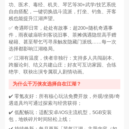
功、医术、毒经、机关、琴艺等30+武学/技艺系统
自由搭配，一键切换战斗流派，打坐、钓鱼、开客
栈也能提升江湖声望。
✅ 奇遇即日常，处处有故事：超200+随机奇遇事
件，雨夜破庙听剑客说旧事、茶摊偶遇隐世高手赠
秘籍、甚至帮乞丐寻亲触发隐藏门派线……每一次
选择都影响江湖格局。
✅ 江湖有温度，侠者非独行：支持多人共闯副本、
跨服论剑、结义共建山庄；好友可互访家园、合练
绝学、联袂出演专属双人剧情动画。
为什么千万侠友选择自在江湖？
✔️ 零氪友好：所有核心玩法免费开放，外观/坐骑/奇
遇道具均可通过探索与经营获得；
✔️ 低配畅玩：适配安卓/iOS主流机型，5GB安装
包，地铁碎片时间轻松上线；
✔️ 持续焕新：每月更新「节气江湖」主题内容（如