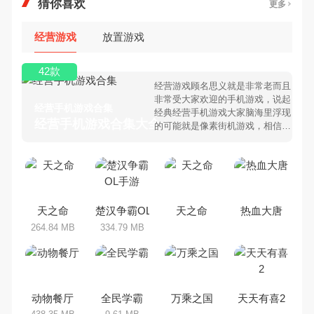
猜你喜欢
更多
经营游戏
放置游戏
42款
经营游戏顾名思义就是非常老而且
非常受大家欢迎的手机游戏，说起
经营手机游戏合集
经典经营手机游戏大家脑海里浮现
经营手机游戏合集大全 >
的可能就是像素街机游戏，相信很
多80、90后朋友还是记忆犹新
吧。那么，我们当年曾经玩过的经
营手机游戏有哪些呢？游戏今天，
乐途下载站小编芒果味的怪咖给大
家搜集整理了所以经营手机游戏合
集，欢迎大家前来选择下载体验
天之命
楚汉争霸OL手游
天之命
热血大唐
264.84 MB
334.79 MB
动物餐厅
全民学霸
万乘之国
天天有喜2