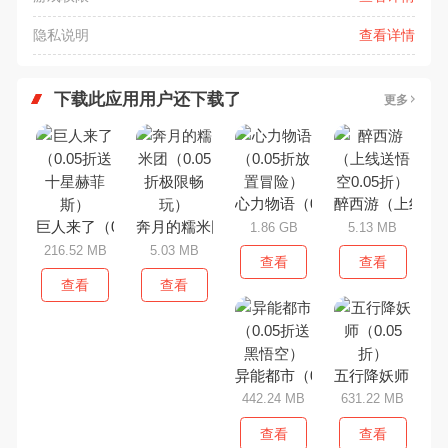
隐私说明
查看详情
下载此应用用户还下载了
更多
心力物语（0.05折放置冒险）
醉西游（上线送悟
巨人来了（0.05折送十星赫菲斯）
奔月的糯米团（0.05折极限畅玩）
1.86 GB
5.13 MB
216.52 MB
5.03 MB
查看
查看
查看
查看
异能都市（0.05折送黑悟空）
五行降妖师（0.0
442.24 MB
631.22 MB
查看
查看