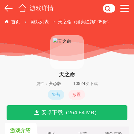
游戏详情
首页
游戏列表
天之命（爆爽红颜0.05折）
天之命
属性：
变态版
10924
次下载
经营
放置
安卓下载（264.84 MB）
游戏介绍
相关
推荐
猜你喜欢