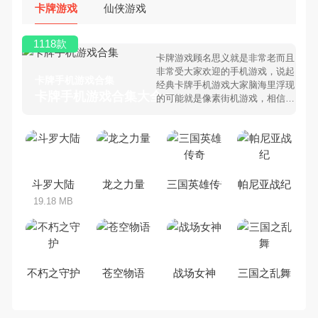
卡牌游戏
仙侠游戏
1118款
卡牌游戏顾名思义就是非常老而且
非常受大家欢迎的手机游戏，说起
卡牌手机游戏合集
经典卡牌手机游戏大家脑海里浮现
卡牌手机游戏合集大全 >
的可能就是像素街机游戏，相信很
多80、90后朋友还是记忆犹新
吧。那么，我们当年曾经玩过的卡
牌手机游戏有哪些呢？游戏今天，
乐途下载站小编芒果味的怪咖给大
家搜集整理了所以卡牌手机游戏合
集，欢迎大家前来选择下载体验
斗罗大陆
龙之力量
三国英雄传奇
帕尼亚战纪
19.18 MB
不朽之守护
苍空物语
战场女神
三国之乱舞