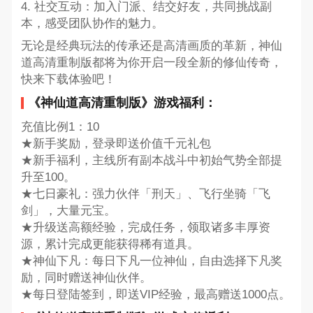
4. 社交互动：加入门派、结交好友，共同挑战副
本，感受团队协作的魅力。
无论是经典玩法的传承还是高清画质的革新，神仙
道高清重制版都将为你开启一段全新的修仙传奇，
快来下载体验吧！
《神仙道高清重制版》游戏福利：
充值比例1：10
★新手奖励，登录即送价值千元礼包
★新手福利，主线所有副本战斗中初始气势全部提
升至100。
★七日豪礼：强力伙伴「刑天」、飞行坐骑「飞
剑」，大量元宝。
★升级送高额经验，完成任务，领取诸多丰厚资
源，累计完成更能获得稀有道具。
★神仙下凡：每日下凡一位神仙，自由选择下凡奖
励，同时赠送神仙伙伴。
★每日登陆签到，即送VIP经验，最高赠送1000点。