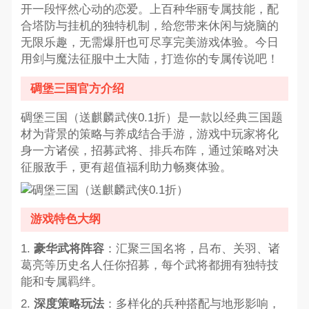
开一段怦然心动的恋爱。上百种华丽专属技能，配
合塔防与挂机的独特机制，给您带来休闲与烧脑的
无限乐趣，无需爆肝也可尽享完美游戏体验。今日
用剑与魔法征服中土大陆，打造你的专属传说吧！
碉堡三国官方介绍
碉堡三国（送麒麟武侠0.1折）是一款以经典三国题
材为背景的策略与养成结合手游，游戏中玩家将化
身一方诸侯，招募武将、排兵布阵，通过策略对决
征服敌手，更有超值福利助力畅爽体验。
游戏特色大纲
1.
豪华武将阵容
：汇聚三国名将，吕布、关羽、诸
葛亮等历史名人任你招募，每个武将都拥有独特技
能和专属羁绊。
2.
深度策略玩法
：多样化的兵种搭配与地形影响，