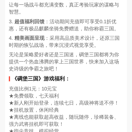
让每一场战斗都充满变数，真正考验玩家的谋略与
智慧。
3.
超值福利回馈
：活动期间充值即可享受0.1折优
惠，还有极品麒麟坐骑免费赠送，助你称霸三国。
4.
精美画面呈现
：采用高品质美术设计，还原三国
时期的恢弘战场，带来沉浸式视觉享受。
无论是策略爱好者还是三国迷，碉堡三国都将为你
提供一个热血沸腾的掌上三国世界，快来加入这场
史诗级的争霸之旅吧！
《碉堡三国》游戏福利：
充值比例1元：10元宝
★免费领取，七天福利
★新人刚开始登录，连续七日，高级神将送不停！
★挂机放置，休闲经典
★离线也能获取超高收益，随玩随停，珍稀装备、
强力武将挂机即可获取！
★指尖竞技，模拟经营