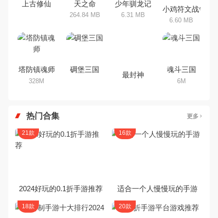
上古修仙
天之命
少年驯龙记
小鸡符文战争
264.84 MB
6.31 MB
6.60 MB
塔防镇魂师
碉堡三国
最封神
魂斗三国
328M
6M
热门合集
更多
21款
16款
2024好玩的0.1折手游推荐
适合一个人慢慢玩的手游
18款
20款