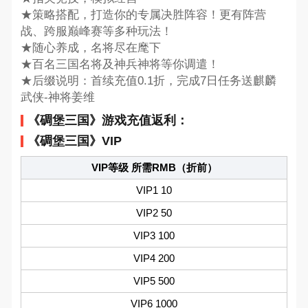
★策略搭配，打造你的专属决胜阵容！更有阵营
战、跨服巅峰赛等多种玩法！
★随心养成，名将尽在麾下
★百名三国名将及神兵神将等你调遣！
★后缀说明：首续充值0.1折，完成7日任务送麒麟
武侠-神将姜维
《碉堡三国》游戏充值返利：
《碉堡三国》VIP
VIP等级 所需RMB（折前）
VIP1 10
VIP2 50
VIP3 100
VIP4 200
VIP5 500
VIP6 1000