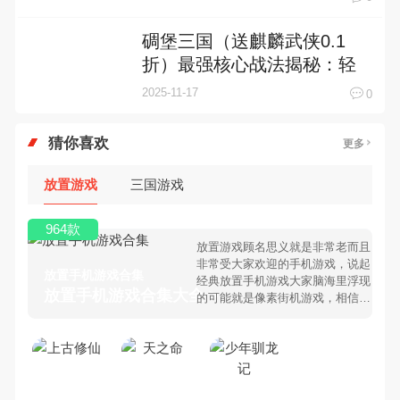
乱世！
碉堡三国（送麒麟武侠0.1
折）最强核心战法揭秘：轻
松制霸战场的终极策略
2025-11-17
0
猜你喜欢
更多
放置游戏
三国游戏
964款
放置游戏顾名思义就是非常老而且
非常受大家欢迎的手机游戏，说起
放置手机游戏合集
经典放置手机游戏大家脑海里浮现
放置手机游戏合集大全 >
的可能就是像素街机游戏，相信很
多80、90后朋友还是记忆犹新
吧。那么，我们当年曾经玩过的放
置手机游戏有哪些呢？游戏今天，
乐途下载站小编芒果味的怪咖给大
家搜集整理了所以放置手机游戏合
集，欢迎大家前来选择下载体验