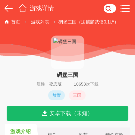
游戏详情
首页
游戏列表
碉堡三国（送麒麟武侠0.1折）
碉堡三国
属性：
变态版
10653
次下载
放置
三国
安卓下载（未知）
游戏介绍
相关
推荐
猜你喜欢