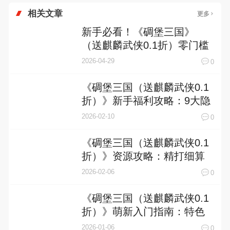
相关文章
更多
新手必看！《碉堡三国》
（送麒麟武侠0.1折）零门槛
速成指南：3天站稳脚跟，7
2026-04-29
0
天逆袭主公位！
《碉堡三国（送麒麟武侠0.1
折）》新手福利攻略：9大隐
藏福利全曝光，首日战力飙
2026-02-10
0
升300%的秘密！
《碉堡三国（送麒麟武侠0.1
折）》资源攻略：精打细算
赢在起跑线——新手期0.1折
2026-02-06
0
红利下的黄金资源分配
《碉堡三国（送麒麟武侠0.1
折）》萌新入门指南：特色
玩法全解析，轻松玩转热血
2026-01-06
0