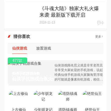
《斗魂大陆》独家大礼火爆
来袭 最新版下载开启
2024-11-13
0
猜你喜欢
更多
仙侠游戏
放置游戏
677款
仙侠游戏顾名思义就是非常老而且
非常受大家欢迎的手机游戏，说起
仙侠手机游戏合集
经典仙侠手机游戏大家脑海里浮现
仙侠手机游戏合集大全 >
的可能就是像素街机游戏，相信很
多80、90后朋友还是记忆犹新
吧。那么，我们当年曾经玩过的仙
侠手机游戏有哪些呢？游戏今天，
乐途下载站小编芒果味的怪咖给大
家搜集整理了所以仙侠手机游戏合
集，欢迎大家前来选择下载体验
上古修仙
少年驯龙记
塔防镇魂师
绝世仙王