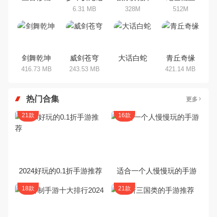
6.31 MB
328M
512M
剑舞乾坤
威剑苍穹
大话白蛇
青丘奇缘
416.73 MB
243.53 MB
421.14 MB
热门合集
更多
21款
16款
2024好玩的0.1折手游推荐
适合一个人慢慢玩的手游
18款
21款