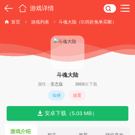
游戏详情
首页
游戏列表
斗魂大陆（0.05折免单买断）
斗魂大陆
属性：
变态版
3858
次下载
仙侠
放置
安卓下载（5.03 MB）
游戏介绍
相关
推荐
猜你喜欢