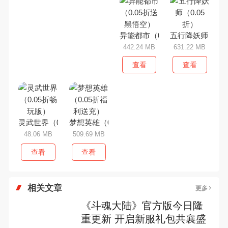
异能都市（0.05折送黑悟空）
五行降妖师（0.0
442.24 MB
631.22 MB
查看
查看
灵武世界（0.05折畅玩版）
梦想英雄（0.05折福利送充）
48.06 MB
509.69 MB
查看
查看
相关文章
更多
《斗魂大陆》官方版今日隆
重更新 开启新服礼包共襄盛