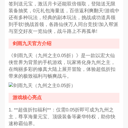
签到送元宝，激活月卡还能双倍领取，登陆送无限
装备抽奖，0元礼包海量送，百倍返利爽翻天!游戏中
还有多种玩法，经典的副本玩法，挑战成功道具领
到手软!挑战首领，各路仙侠万人同台竞技!加入帮派
与至交好友一览仙侠，战斗路上不再孤单!
剑雨九天官方介绍
《剑雨九天（九州之主0.05折）》是一款以宏大仙
侠世界为背景的手机游戏，玩家将化身九州之主，
在绚丽多彩的修真大陆上展开冒险，体验超低折扣
带来的极致福利与畅爽战斗。
游戏核心亮点
1. **超值折扣福利**：仅需0.05折即可成为九州之
主，尊享海量元宝、顶级装备等豪华特权，助你快
速称霸仙界。