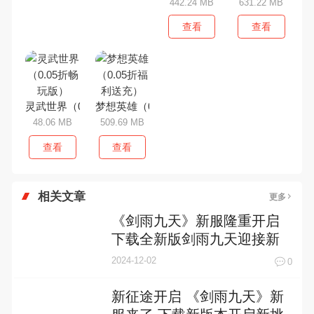
442.24 MB
631.22 MB
查看
查看
灵武世界（0.05折畅玩版）
梦想英雄（0.05折福利送充）
48.06 MB
509.69 MB
查看
查看
相关文章
更多
《剑雨九天》新服隆重开启
下载全新版剑雨九天迎接新
征程
2024-12-02
0
新征途开启 《剑雨九天》新