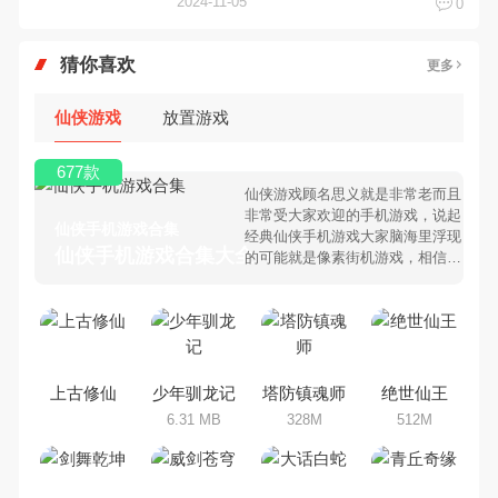
2024-11-05
0
猜你喜欢
更多
仙侠游戏
放置游戏
677款
仙侠游戏顾名思义就是非常老而且
非常受大家欢迎的手机游戏，说起
仙侠手机游戏合集
经典仙侠手机游戏大家脑海里浮现
仙侠手机游戏合集大全 >
的可能就是像素街机游戏，相信很
多80、90后朋友还是记忆犹新
吧。那么，我们当年曾经玩过的仙
侠手机游戏有哪些呢？游戏今天，
乐途下载站小编芒果味的怪咖给大
家搜集整理了所以仙侠手机游戏合
集，欢迎大家前来选择下载体验
上古修仙
少年驯龙记
塔防镇魂师
绝世仙王
6.31 MB
328M
512M