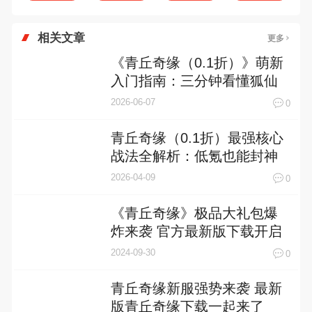
相关文章
更多
《青丘奇缘（0.1折）》萌新
入门指南：三分钟看懂狐仙
世界的高甜修真逻辑！
2026-06-07
0
青丘奇缘（0.1折）最强核心
战法全解析：低氪也能封神
的五大逆天体系
2026-04-09
0
《青丘奇缘》极品大礼包爆
炸来袭 官方最新版下载开启
2024-09-30
0
青丘奇缘新服强势来袭 最新
版青丘奇缘下载一起来了