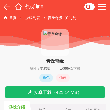
游戏详情
首页
游戏列表
青丘奇缘（0.1折）
青丘奇缘
属性：
变态版
10559
次下载
角色
仙侠
安卓下载（421.14 MB）
游戏介绍
相关
推荐
猜你喜欢