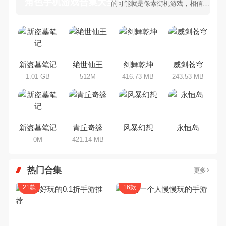
角色手机游戏合集大全 >
的可能就是像素街机游戏，相信很
多80、90后朋友还是记忆犹新
吧。那么，我们当年曾经玩过的角
色手机游戏有哪些呢？游戏今天，
乐途下载站小编芒果味的怪咖给大
家搜集整理了所以角色手机游戏合
集，欢迎大家前来选择下载体验
新盗墓笔记
绝世仙王
剑舞乾坤
威剑苍穹
1.01 GB
512M
416.73 MB
243.53 MB
新盗墓笔记
青丘奇缘
风暴幻想
永恒岛
0M
421.14 MB
热门合集
更多
21款
16款