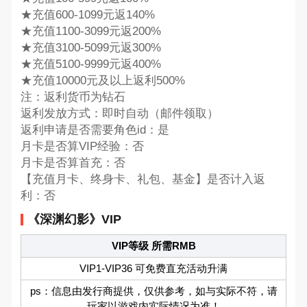
★充值600-1099元返140%
★充值1100-3099元返200%
★充值3100-5099元返300%
★充值5100-9999元返400%
★充值10000元及以上返利500%
注：返利货币为钻石
返利发放方式：即时自动（邮件领取）
返利申请是否需要角色id：是
月卡是否算VIP经验：否
月卡是否算首充：否
【充值月卡、终身卡、礼包、基金】是否计入返
利：否
《深渊幻影》VIP
VIP等级 所需RMB
VIP1-VIP36 可免费直充活动升满
ps：信息由发行商提供，仅供参考，如与实际不符，请
玩家以游戏内实际情况为准！