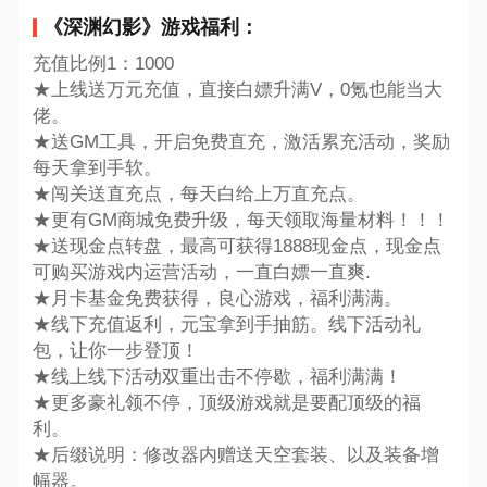
《深渊幻影》游戏福利：
充值比例1：1000
★上线送万元充值，直接白嫖升满V，0氪也能当大
佬。
★送GM工具，开启免费直充，激活累充活动，奖励
每天拿到手软。
★闯关送直充点，每天白给上万直充点。
★更有GM商城免费升级，每天领取海量材料！！！
★送现金点转盘，最高可获得1888现金点，现金点
可购买游戏内运营活动，一直白嫖一直爽.
★月卡基金免费获得，良心游戏，福利满满。
★线下充值返利，元宝拿到手抽筋。线下活动礼
包，让你一步登顶！
★线上线下活动双重出击不停歇，福利满满！
★更多豪礼领不停，顶级游戏就是要配顶级的福
利。
★后缀说明：修改器内赠送天空套装、以及装备增
幅器。