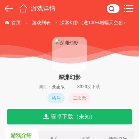
游戏详情
首页
游戏列表
深渊幻影（送100%增幅天空套）
深渊幻影
属性：
变态版
8323
次下载
格斗
二次元
安卓下载（未知）
游戏介绍
相关
推荐
猜你喜欢