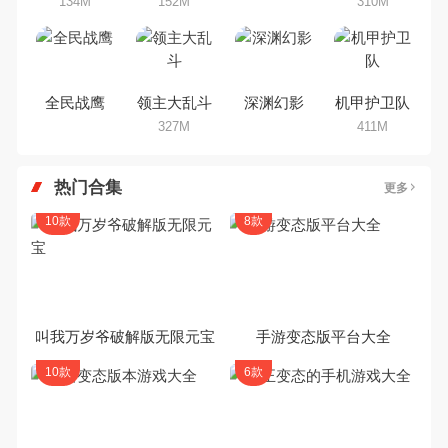
134M
152M
310M
全民战鹰
领主大乱斗
深渊幻影
机甲护卫队
327M
411M
热门合集
更多
10款
8款
叫我万岁爷破解版无限元宝
手游变态版平台大全
10款
6款