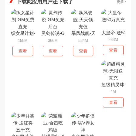
下载此应用用户还下载了
更多
大皇帝-送50万真
织女星计划-GM免费直充
灵剑传说-GM免充后台
暴风战舰-天天领充值
263M
158M
366M
534M
查看
查看
查看
查看
超级精灵球-无限
4M
查看