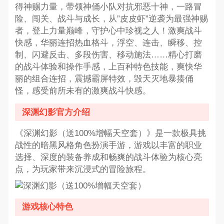
得神赐力量，带领神俑小队对抗邪恶十神，一路冒
险、闯关、战斗与成长，从”皮皮虾”逆袭为最强神赐
者，登上力量巅峰，守护心中珍视之人！激爽战斗
快感，华丽连招热血格斗，浮空、连击、瞬移、控
制、闪避反击、多段伤害、移动施法……精心打磨
的战斗体验和操作手感，上百种特色技能，爽快华
丽的组合连招，震撼霸屏特效，毁天灭地暴揍俑
怪，感受前所未有的激爽战斗快感。
深渊幻影官方介绍
《深渊幻影（送100%增幅天空套）》是一款极具挑
战性的暗黑风格角色扮演手游，游戏以丰富的职业
选择、深度的装备养成和畅爽的战斗体验为核心亮
点，为玩家带来沉浸式的冒险旅程。
游戏核心特色