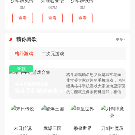
少年群英传-送红将五千充
荣耀霸业-合击吃鸡版
少年群侠传-满V养女神
0M
382M
0M
查看
查看
查看
猜你喜欢
更多
格斗游戏
二次元游戏
36款
格斗游戏顾名思义就是非常老而且
非常受大家欢迎的手机游戏，说起
格斗手机游戏合集
经典格斗手机游戏大家脑海里浮现
格斗手机游戏合集大全 >
的可能就是像素街机游戏，相信很
多80、90后朋友还是记忆犹新
吧。那么，我们当年曾经玩过的格
斗手机游戏有哪些呢？游戏今天，
乐途下载站小编芒果味的怪咖给大
家搜集整理了所以格斗手机游戏合
集，欢迎大家前来选择下载体验
末日传说
燃爆三国
拳皇世界
刀剑神魔录