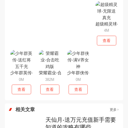
超级精灵球-无限
4M
查看
少年群英传-送红将五千充
荣耀霸业-合击吃鸡版
少年群侠传-满V养女神
0M
382M
0M
查看
查看
查看
相关文章
更多
天仙月-送万元充值新手需要
知道的攻略有哪些