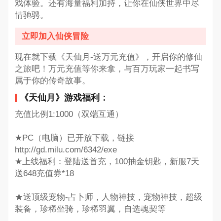
戏体验。还有海量福利加持，让你在仙侠世界中尽
情驰骋。
立即加入仙侠冒险
现在就下载《天仙月-送万元充值》，开启你的修仙
之旅吧！万元充值等你来拿，与百万玩家一起书写
属于你的传奇故事。
《天仙月》游戏福利：
充值比例1:1000（双端互通）
★PC（电脑）已开放下载，链接
http://gd.milu.com/6342/exe
★上线福利：登陆送首充，100抽金钥匙，新服7天
送648充值券*18
★送顶级宠物-占卜师，人物神技，宠物神技，超级
装备，珍稀坐骑，珍稀羽翼，自选魂契等