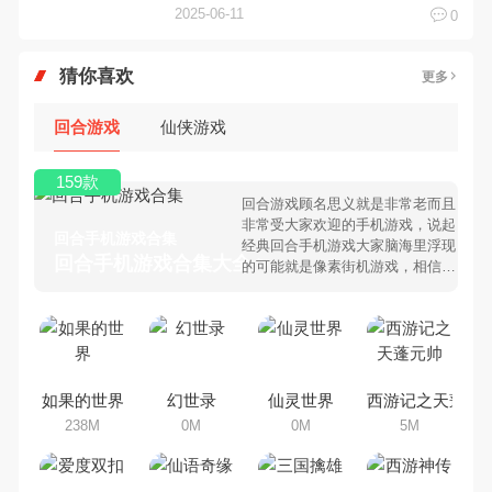
2025-06-11
0
猜你喜欢
更多
回合游戏
仙侠游戏
159款
回合游戏顾名思义就是非常老而且
非常受大家欢迎的手机游戏，说起
回合手机游戏合集
经典回合手机游戏大家脑海里浮现
回合手机游戏合集大全 >
的可能就是像素街机游戏，相信很
多80、90后朋友还是记忆犹新
吧。那么，我们当年曾经玩过的回
合手机游戏有哪些呢？游戏今天，
乐途下载站小编芒果味的怪咖给大
家搜集整理了所以回合手机游戏合
集，欢迎大家前来选择下载体验
如果的世界
幻世录
仙灵世界
西游记之天蓬元
238M
0M
0M
5M