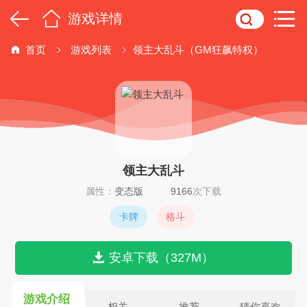
游戏详情
首页
游戏列表
领主大乱斗（GM狂飙特权）
领主大乱斗
属性：
变态版
9166
次下载
卡牌
格斗
安卓下载（327M）
游戏介绍
相关
推荐
猜你喜欢