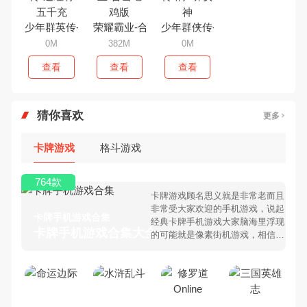
少年群英传-送红将五千充
荣耀霸业-合击吃鸡版
少年群侠传-满V养女神
0M
382M
0M
查看
查看
查看
猜你喜欢
更多
卡牌游戏
格斗游戏
764款
卡牌游戏顾名思义就是非常老而且
非常受大家欢迎的手机游戏，说起
卡牌手机游戏合集
经典卡牌手机游戏大家脑海里浮现
卡牌手机游戏合集大全 >
的可能就是像素街机游戏，相信很
多80、90后朋友还是记忆犹新
吧。那么，我们当年曾经玩过的卡
牌手机游戏有哪些呢？游戏今天，
乐途下载站小编芒果味的怪咖给大
家搜集整理了所以卡牌手机游戏合