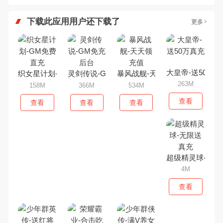
下载此应用用户还下载了
更多
大皇帝-送50万真
织女星计划-GM免费直充
灵剑传说-GM免充后台
暴风战舰-天天领充值
263M
158M
366M
534M
查看
查看
查看
查看
超级精灵球-无限
4M
查看