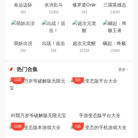
集，欢迎大家前来选择下载体验
命运边际
水浒乱斗
修罗道Online
三国英雄志
4M
154M
0M
140M
萌妖出没
出战！追击！
超次元觉醒
崛起：终极王者
0M
0M
415M
199M
热门合集
更多
10款
8款
叫我万岁爷破解版无限元宝
手游变态版平台大全
10款
6款