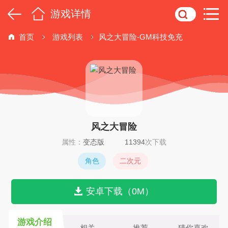
游戏详情
首页
游戏列表
风之大冒险-GM科技免充
风之大冒险
属性：
变态版
11394
次下载
角色
二次元
安卓下载（0M）
游戏介绍
相关
推荐
猜你喜欢