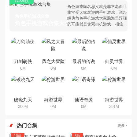
1039款
角色游戏顾名思义就是非常老而且
非常受大家欢迎的手机游戏，说起
角色手机游戏合集
经典角色手机游戏大家脑海里浮现
角色手机游戏合集大全 >
的可能就是像素街机游戏，相信很
多80、90后朋友还是记忆犹新
吧。那么，我们当年曾经玩过的角
色手机游戏有哪些呢？游戏今天，
乐途下载站小编芒果味的怪咖给大
家搜集整理了所以角色手机游戏合
集，欢迎大家前来选择下载体验
刀剑萌侠
风之大冒险
最后的传说
仙灵世界
0M
0M
0M
0M
破晓九天
狩游世界
仙语奇缘
狩游世界
300M
0M
0M
391M
热门合集
更多
10款
8款