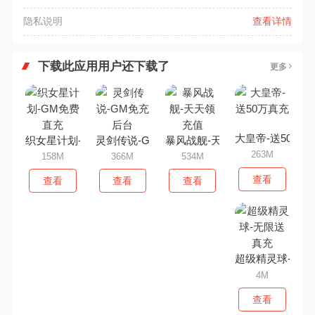
隐私说明
查看详情
下载此应用用户还下载了
更多
大皇帝-送50万真
织女星计划-GM免费直充
灵剑传说-GM免充后台
暴风战舰-天天领充值
263M
158M
366M
534M
查看
查看
查看
查看
超级精灵球-无限
4M
查看