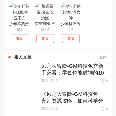
少年群英传-送红将五千充
荣耀霸业-合击吃鸡版
少年群侠传-满V养女神
0M
382M
0M
查看
查看
查看
相关文章
更多
风之大冒险-GM科技免充新
手必看：零氪也能封神的10
条黄金生存指南
2026-03-13
0
《风之大冒险-GM科技免
充》资源攻略：如何科学分
配资源实现零氪逆袭？
2026-01-10
0