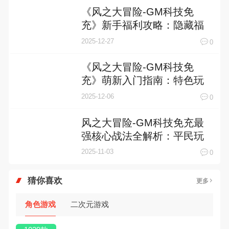
《风之大冒险-GM科技免
充》新手福利攻略：隐藏福
利盘点
2025-12-27
0
《风之大冒险-GM科技免
充》萌新入门指南：特色玩
法全解析，轻松玩转奇幻世
2025-12-06
0
界！
风之大冒险-GM科技免充最
强核心战法全解析：平民玩
家逆袭的秘密武器
2025-11-03
0
猜你喜欢
更多
角色游戏
二次元游戏