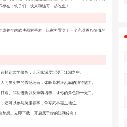
不存在；铁子们，快来和强哥一起吃鱼！
养成并存的武侠题材手游，玩家将置身于一个充满恩怨情仇的
从门派选择到武学修炼，让玩家深度沉浸于江湖之中。
感受万人同屏竞技的震撼场面，体验莽村狂乱飙的独特魅力。
括装备打造、武功进阶以及坐骑培养，让你的角色独一无二。
战江湖，还可以参与跨服赛事，争夺武林霸主地位。
侠梦想。立即下载，开启属于你的江湖传奇！