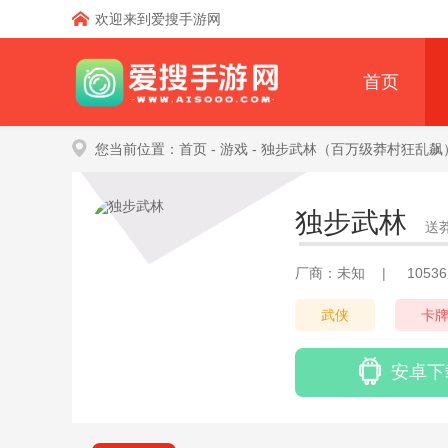
欢迎来到爱搜手游网
首页
您当前位置：
首页
- 游戏
- 独步武林（百万级莽村狂乱飙
独步武林
送
厂商：未知
|
1053
武侠
卡
安卓下