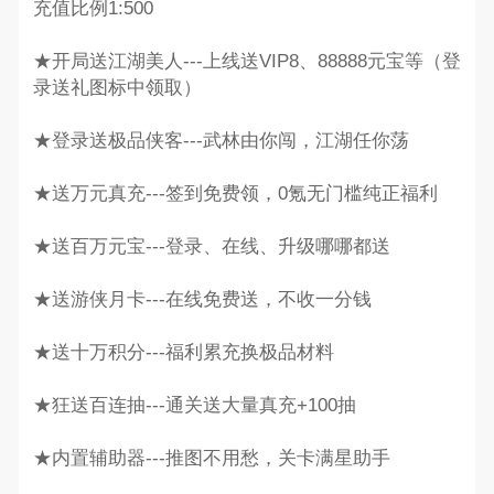
充值比例1:500
★开局送江湖美人---上线送VIP8、88888元宝等（登
录送礼图标中领取）
★登录送极品侠客---武林由你闯，江湖任你荡
★送万元真充---签到免费领，0氪无门槛纯正福利
★送百万元宝---登录、在线、升级哪哪都送
★送游侠月卡---在线免费送，不收一分钱
★送十万积分---福利累充换极品材料
★狂送百连抽---通关送大量真充+100抽
★内置辅助器---推图不用愁，关卡满星助手