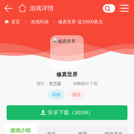
游戏详情
首页
游戏列表
修真世界-送10000真充
修真世界
属性：
变态版
10820
次下载
武侠
回合
安卓下载（301M）
游戏介绍
相关
推荐
猜你喜欢