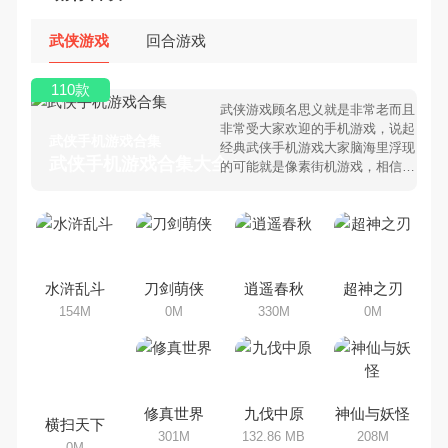
武侠游戏
回合游戏
110款
武侠游戏顾名思义就是非常老而且
非常受大家欢迎的手机游戏，说起
武侠手机游戏合集
经典武侠手机游戏大家脑海里浮现
武侠手机游戏合集大全 >
的可能就是像素街机游戏，相信很
多80、90后朋友还是记忆犹新
吧。那么，我们当年曾经玩过的武
侠手机游戏有哪些呢？游戏今天，
乐途下载站小编芒果味的怪咖给大
家搜集整理了所以武侠手机游戏合
集，欢迎大家前来选择下载体验
水浒乱斗
刀剑萌侠
逍遥春秋
超神之刃
154M
0M
330M
0M
横扫天下
修真世界
九伐中原
神仙与妖怪
0M
301M
132.86 MB
208M