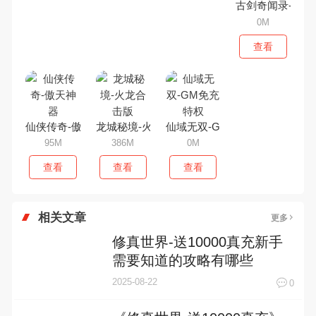
古剑奇闻录-送万
0M
查看
仙侠传奇-傲天神器
龙城秘境-火龙合击版
仙域无双-GM免充特权
95M
386M
0M
查看
查看
查看
相关文章
更多
修真世界-送10000真充新手
需要知道的攻略有哪些
2025-08-22
0