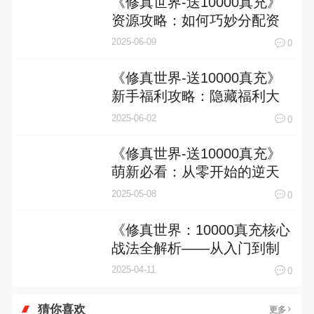
《修真世界-送10000真充》
资源攻略：如何巧妙分配资
源，快速提升战力
2025-06-09
0
《修真世界-送10000真充》
新手福利攻略：隐藏福利大
盘点
2025-06-02
0
《修真世界-送10000真充》
萌新必看：从零开始的逆天
修仙指南
2025-05-08
0
《修真世界：10000真充核心
战法全解析——从入门到制
霸的终极指南》
2025-04-11
0
猜你喜欢
更多