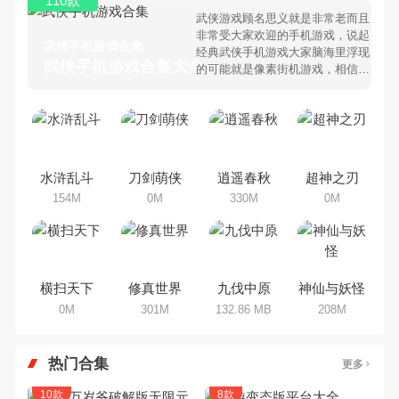
110款
武侠游戏顾名思义就是非常老而且
非常受大家欢迎的手机游戏，说起
武侠手机游戏合集
经典武侠手机游戏大家脑海里浮现
武侠手机游戏合集大全 >
的可能就是像素街机游戏，相信很
多80、90后朋友还是记忆犹新
吧。那么，我们当年曾经玩过的武
侠手机游戏有哪些呢？游戏今天，
乐途下载站小编芒果味的怪咖给大
家搜集整理了所以武侠手机游戏合
集，欢迎大家前来选择下载体验
水浒乱斗
刀剑萌侠
逍遥春秋
超神之刃
154M
0M
330M
0M
横扫天下
修真世界
九伐中原
神仙与妖怪
0M
301M
132.86 MB
208M
热门合集
更多
10款
8款