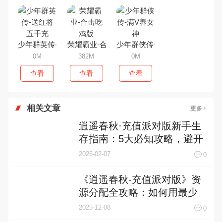
少年群英传-送红将五千充
荣耀霸业-合击吃鸡版
少年群侠传-满V养女神
0M
382M
0M
查看
查看
查看
相关文章
更多
逍遥春秋·充值派对版新手生
存指南：5大必知攻略，避开
90%的坑，轻松起飞！
2026-02-07
0
《逍遥春秋-充值派对版》资
源分配全攻略：如何用最少
投入获得最大收益？
2025-12-08
0