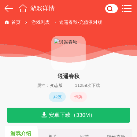
游戏详情
首页
游戏列表
逍遥春秋-充值派对版
逍遥春秋
属性：
变态版
11259
次下载
武侠
卡牌
安卓下载（330M）
游戏介绍
相关
推荐
猜你喜欢