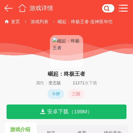
游戏详情
首页
游戏列表
崛起：终极王者-送神医华佗
崛起：终极王者
属性：
变态版
11271
次下载
卡牌
三国
安卓下载（199M）
游戏介绍
相关
推荐
猜你喜欢