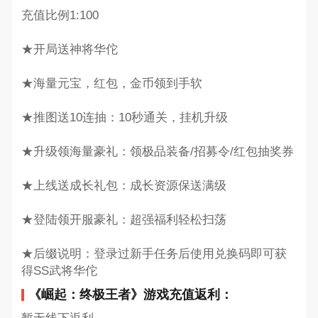
充值比例1:100
★开局送神将华佗
★海量元宝，红包，金币领到手软
★推图送10连抽：10秒通关，挂机升级
★升级领海量豪礼：领极品装备/招募令/红包抽奖券
★上线送成长礼包：成长资源保送满级
★登陆领开服豪礼：超强福利轻松扫荡
★后缀说明：登录过新手任务后使用兑换码即可获
得SS武将华佗
《崛起：终极王者》游戏充值返利：