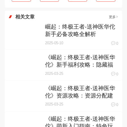
小小屠龙-送屠龙刀
剑御天下-送无限真充
诸世王者-GM无限免充
93M
0M
0M
查看
查看
查看
相关文章
更多
崛起：终极王者-送神医华佗
新手必备攻略全解析
2025-05-10
0
《崛起：终极王者-送神医华
佗》新手福利攻略：隐藏福
利盘点
2025-03-25
0