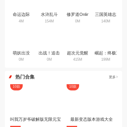
卡牌游戏顾名思义就是非常老而且
非常受大家欢迎的手机游戏，说起
卡牌手机游戏合集
经典卡牌手机游戏大家脑海里浮现
卡牌手机游戏合集大全 >
的可能就是像素街机游戏，相信很
多80、90后朋友还是记忆犹新
吧。那么，我们当年曾经玩过的卡
牌手机游戏有哪些呢？游戏今天，
乐途下载站小编芒果味的怪咖给大
家搜集整理了所以卡牌手机游戏合
集，欢迎大家前来选择下载体验
命运边际
水浒乱斗
修罗道Online
三国英雄志
4M
154M
0M
140M
出战！追击！
超次元觉醒
萌妖出没
崛起：终极王者
0M
415M
0M
199M
热门合集
更多
10款
10款