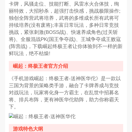
卡牌，风骚走位、技能打断、风雷水火合体技，绚
丽特效，大招秒杀，超强打击快感，挑战极限操作;
独创全阵营武将培养，武将的多维成长所有武将可
持续培养(没有废将);丰富日常玩法，多种日常竞技
挑战，紧张刺激(BOSS战)、快速养成角色(过关斩
将)、全服混战PK(国王争夺战)、王城争夺成王败寇
(阵营战)，下载崛起终极王者让你体验到不一样的新
鲜玩法，绝不枯燥!
崛起：终极王者官方介绍
《手机游戏崛起：终极王者-送神医华佗》是一款以
三国为背景的策略类手游，融合了卡牌养成与竞技
对战玩法，玩家将化身一方霸主，在乱世中招募名
将、排兵布阵，更有神医华佗助阵，助力你称霸天
下。
游戏特色大纲