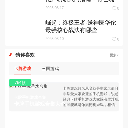
《崛起：终极王者-送神医华
佗》资源攻略：资源分配建
议
2025-03-25
0
《崛起：终极王者-送神医华
佗》萌新入门指南：特色玩
法介绍
2025-03-17
0
崛起：终极王者-送神医华佗
最强核心战法有哪些
2025-03-10
0
猜你喜欢
更多
卡牌游戏
三国游戏
764款