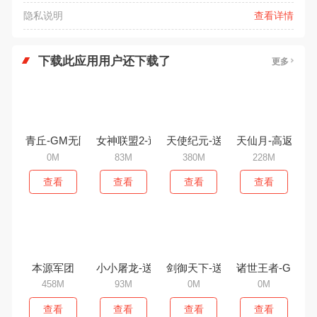
隐私说明
查看详情
下载此应用用户还下载了
更多
天仙月-高返利特
天使纪元-送无限充值
青丘-GM无限资源
女神联盟2-送万充女神
228M
380M
0M
83M
查看
查看
查看
查看
本源军团
458M
查看