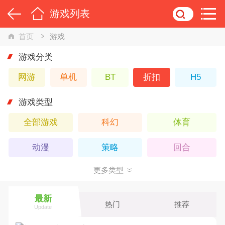
游戏列表
首页
游戏
游戏分类
网游
单机
BT
折扣
H5
游戏类型
全部游戏
科幻
体育
动漫
策略
回合
更多类型
武侠
Q版
卡牌
休闲
仙侠
横版
最新
热门
推荐
Update
魔幻
动作
角色