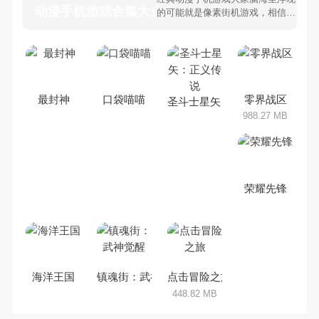
动漫手机游戏合集大全 >
的可能就是像素街机游戏，相信很
多80、90后朋友还是记忆犹新
吧。那么，我们当年曾经玩过的动
漫手机游戏有哪些呢？游戏今天，
乐途下载站小编芒果味的怪咖给大
家搜集整理了所以动漫手机游戏合
集，欢迎大家前来选择下载体验
最封神
口袋喵喵
零界战区
圣斗士星矢：正义传说
988.27 MB
荣耀先锋
海洋王国
镇魂街：武神觉醒
点击冒险之旅
448.82 MB