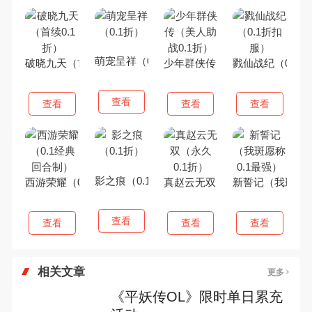
萌宠呈祥（0.1折）
破晓九天（首续0.1折）
少年群侠传（美人助战0.1折）
戮仙战纪（0.1
查看
查看
查看
查看
影之痕（0.1折）
西游荣耀（0.1经典回合制）
真赵云无双（永久0.1折）
新誓记（我斑愿称
查看
查看
查看
查看
相关文章
更多
《平妖传OL》限时单日累充