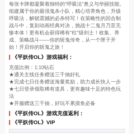
每张卡牌都凝聚着独特的“呼吸法”奥义与华丽技能。
组建属于你的最强鬼杀小队，精心培养角色，升级
呼吸法，解锁震撼的必杀特写！在策略性的回合制
战斗中，复刻动画经典对决，挑战十二鬼月乃至无
惨本体！更有机会获得稀有“柱”级剑士！收集、养
成、策略战斗——你的斩鬼传奇，从一个匣子开
始！开启你的斩鬼之旅！
《平妖传OL》游戏福利：
充值比例：1:10钻石
★通关主线任务赠送三千抽好礼
★完成七日任务赠送海量奖励，助力成长快人一步
★七日登录领取稀有道具，更有趣味十足的特色玩
法
★开服赠送三千抽，好玩不累摸鱼必备
《平妖传OL》游戏充值返利：
《平妖传OL》VIP