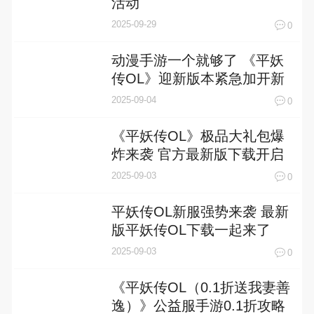
活动
2025-09-29
0
动漫手游一个就够了 《平妖
传OL》迎新版本紧急加开新
服
2025-09-04
0
《平妖传OL》极品大礼包爆
炸来袭 官方最新版下载开启
2025-09-03
0
平妖传OL新服强势来袭 最新
版平妖传OL下载一起来了
2025-09-03
0
《平妖传OL（0.1折送我妻善
逸）》公益服手游0.1折攻略