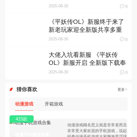
2025-08-30
0
《平妖传OL》新服终于来了
新老玩家迎全新版共享多重
礼包
2025-08-30
0
大佬入坑看新服 《平妖传
OL》新服开启 全新版下载奉
上
2025-08-30
0
猜你喜欢
更多
动漫游戏
开箱游戏
415款
动漫游戏顾名思义就是非常老而且
非常受大家欢迎的手机游戏，说起
动漫手机游戏合集
经典动漫手机游戏大家脑海里浮现