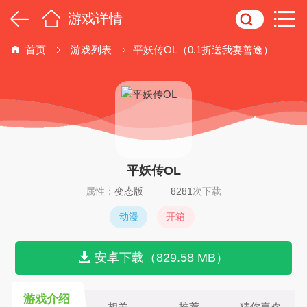
游戏详情
首页
游戏列表
平妖传OL（0.1折送我妻善逸）
平妖传OL
属性：
变态版
8281
次下载
动漫
开箱
安卓下载（829.58 MB）
游戏介绍
相关
推荐
猜你喜欢