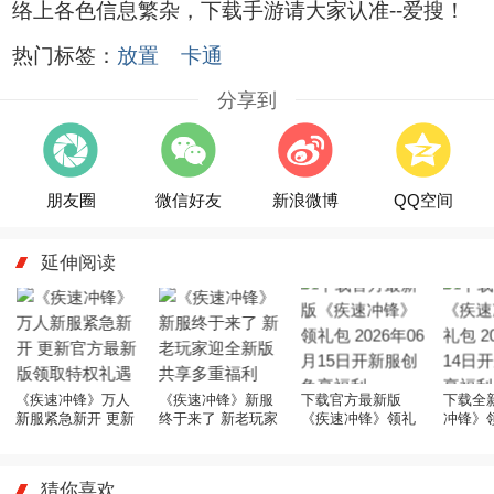
络上各色信息繁杂，下载手游请大家认准--爱搜！
热门标签：
放置
卡通
分享到
朋友圈
微信好友
新浪微博
QQ空间
延伸阅读
《疾速冲锋》万人
《疾速冲锋》新服
下载官方最新版
下载全
新服紧急新开 更新
终于来了 新老玩家
《疾速冲锋》领礼
冲锋》领
官方最新版领取特
迎全新版共享多重
包 2026年06月15日
年06月
权礼遇
福利
开新服创角享福利
登录享
猜你喜欢