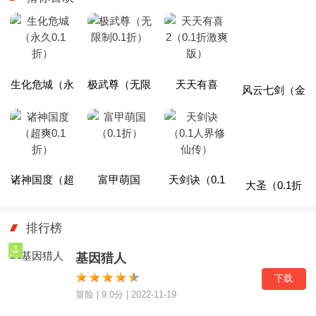
生化危城（永
极武尊（无限
天天有喜
风云七剑（金
久0.1折）
制0.1折）
2（0.1折激爽
古乱斗0.1
版）
折）
诸神国度（超
富甲萌国
天剑诀（0.1
大圣（0.1折
爽0.1折）
（0.1折）
人界修仙传）
无限充）
排行榜
1
基因猎人
下载
冒险 | 9.0分 | 2022-11-19