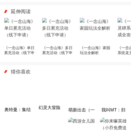
延伸阅读
《一念山海》单日
《一念山海》多日
《一念山海》家园
《一念
累充活动（线下申
累充活动（线下申
玩法全解析
系统龙
请）
请）
略
猜你喜欢
幻灵大冒险
奥特曼：集结
萌新出击（一
我叫MT：归
秒上头）
来（3.5折）