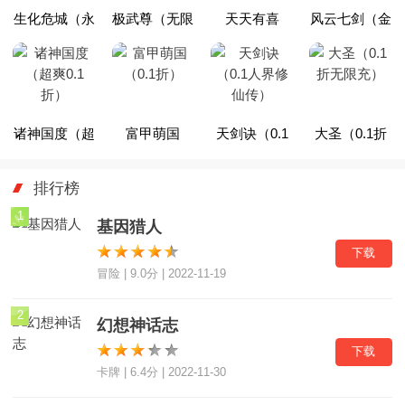
生化危城（永
极武尊（无限
天天有喜
风云七剑（金
久0.1折）
制0.1折）
2（0.1折激爽
古乱斗0.1
版）
折）
诸神国度（超
富甲萌国
天剑诀（0.1
大圣（0.1折
爽0.1折）
（0.1折）
人界修仙传）
无限充）
排行榜
1
基因猎人
下载
冒险 | 9.0分 | 2022-11-19
2
幻想神话志
下载
卡牌 | 6.4分 | 2022-11-30