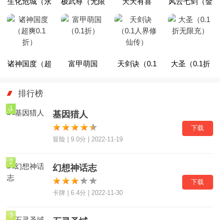
生化危城（永
极武尊（无限
天天有喜
风云七剑（金
久0.1折）
制0.1折）
2（0.1折激爽
古乱斗0.1
版）
折）
诸神国度（超
富甲萌国
天剑诀（0.1
大圣（0.1折
爽0.1折）
（0.1折）
人界修仙传）
无限充）
排行榜
1
基因猎人
下载
冒险 | 9.0分 | 2022-11-19
2
幻想神话志
下载
卡牌 | 6.4分 | 2022-11-30
3