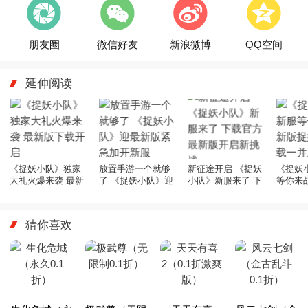
朋友圈
微信好友
新浪微博
QQ空间
延伸阅读
《捉妖小队》独家
放置手游一个就够
新征途开启 《捉妖
《捉妖
大礼火爆来袭 最新
了 《捉妖小队》迎
小队》新服来了 下
等你来
版下载开启
最新版紧急加开新
载官方最新版开启
妖小队
服
新挑战
上
猜你喜欢