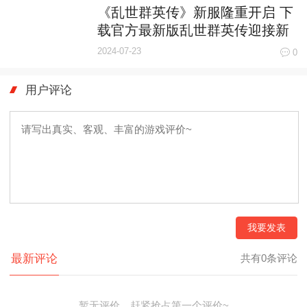
《乱世群英传》新服隆重开启 下
载官方最新版乱世群英传迎接新
征程
2024-07-23
0
用户评论
我要发表
最新评论
共有0条评论
暂无评价，赶紧抢占第一个评价~