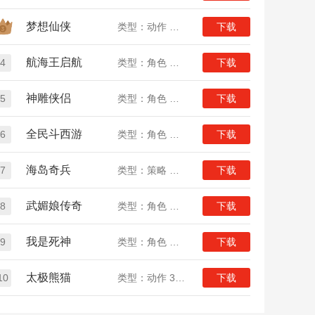
梦想仙侠
类型：动作 角色 仙侠
下载
航海王启航
4
类型：角色 动漫
下载
神雕侠侣
5
类型：角色 策略 武侠
下载
全民斗西游
6
类型：角色 回合 女生
下载
海岛奇兵
7
类型：策略 战争
下载
武媚娘传奇
8
类型：角色 女生
下载
我是死神
9
类型：角色 动漫
下载
太极熊猫
10
类型：动作 3D 角色
下载