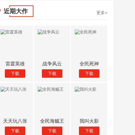
近期大作
更多+
雷霆英雄
战争风云
全民死神
仙侠onl
下载
下载
下载
下载
天天玩八张
全民海贼王
我叫火影
疯狂地行
下载
下载
下载
下载