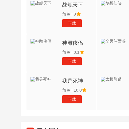
战舰天下
角色
|
9
下载
神雕侠侣
角色
|
8.1
下载
我是死神
角色
|
10.0
下载