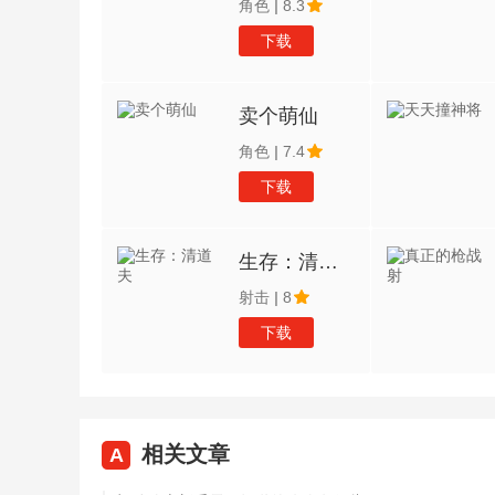
角色
|
8.3
下载
卖个萌仙
角色
|
7.4
下载
生存：清道夫
射击
|
8
下载
相关文章
A