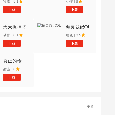
策略
|
8.1
动作
|
8
下载
下载
天天撞神将
精灵战记OL
动作
|
8.1
角色
|
8.5
下载
下载
真正的枪战射
射击
|
0
下载
更多+