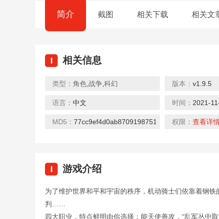
简介
截图
相关下载
相关文
相关信息
I
类型：
角色
,
战争
,
科幻
版本：
v1.9.5
语言：
中文
时间：
2021-11
MD5：
77cc9ef4d0ab8709198751b8e2706fcc
权限：
查看详
游戏介绍
I
为了维护世界和平和宇宙的秩序，机动骑士们依靠着钢铁
判……
四大职业，特点鲜明由你选择：能天使善攻，“乱军丛中取