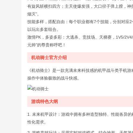
有旋风斩横扫四方；主天使爆发强，大口径子弹上膛，神
烟灭”。
技能多样，搭配自由：每个职业都有7个技能，分别对应
以玩出多套组合。
激情PK，多姿多彩：大逃杀、竞技场、天梯赛，1V5/2V
元帅”的尊贵称呼吧！
机动骑士官方介绍
《机动骑士》是一款充满未来科技感的机甲战斗类手机游
操作中体验极致的战斗快感。
游戏特色大纲
1. 未来机甲设计：游戏中拥有多种造型独特、性能各异
性化需求。
2. 策略竞技玩法：采用实时对战模式，结合地形、天气