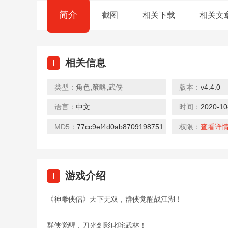
简介
截图
相关下载
相关文
相关信息
I
类型：
角色
,
策略
,
武侠
版本：
v4.4.0
语言：
中文
时间：
2020-10
MD5：
77cc9ef4d0ab8709198751b8e2706fcc
权限：
查看详
游戏介绍
I
《神雕侠侣》天下无双，群侠觉醒战江湖！
群侠觉醒，刀光剑影叱咤武林！