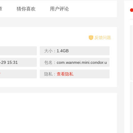
章
猜你喜欢
用户评论
反馈问题
大小：
1.4GB
-29 15:31
包名：
com.wanmei.mini.condor.uc
战场生存20
大炮射手X
机枪打击僵尸
下载
下载
下载
情
隐私：
查看隐私
天天坦克大战
游手好闲的僵
子弹少女幻想
下载
下载
下载