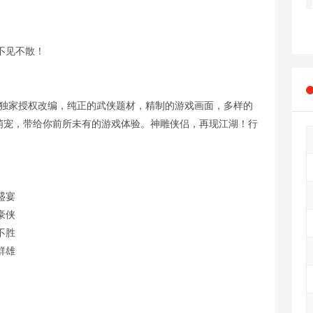
不见不散！
庸独家授权改编，纯正的武侠题材，精制的游戏画面，多样的
萌宠，带给你前所未有的游戏体验。神雕侠侣，再现江湖！行
盛宴
豪侠
不胜
群雄