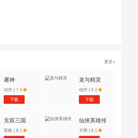
更多+
屠神
龙与精灵
动作
|
7.4
动作
|
8.1
下载
下载
无双三国
仙侠英雄传
策略
|
8.1
卡牌
|
8.1