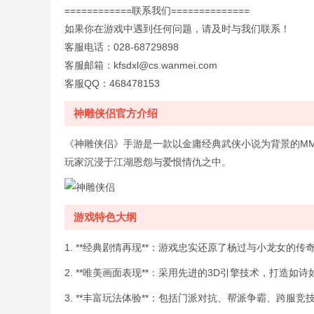
============联系我们==============
如果你在游戏中遇到任何问题，请及时与我们联系！
客服电话：028-68729898
客服邮箱：kfsdxl@cs.wanmei.com
客服QQ：468478153
神雕侠侣官方介绍
《神雕侠侣》手游是一款以金庸经典武侠小说为背景的MM
玩家沉浸于江湖恩怨与爱恨情仇之中。
游戏特色大纲
1. **经典剧情再现**：游戏忠实还原了杨过与小龙女
2. **唯美画面表现**：采用先进的3D引擎技术，打造
3. **丰富玩法体验**：包括门派对抗、帮派争霸、跨服