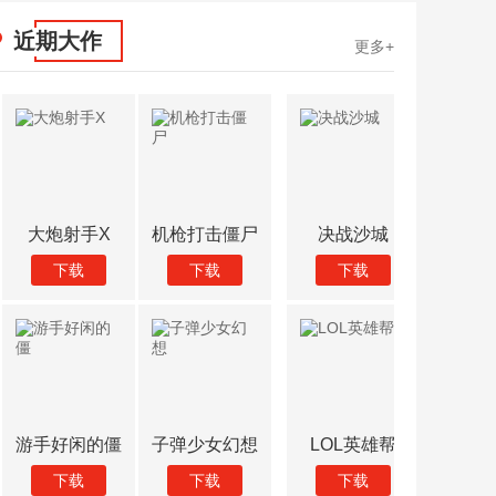
近期大作
更多+
决战沙城
冥王神话
三国之乱舞
战场生存
下载
下载
下载
下载
LOL英雄帮
敢客联盟
小鸟情人
天天坦克
下载
下载
下载
下载