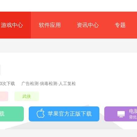
游戏中心
软件应用
资讯中心
专题
13次下载
广告检测·病毒检测·人工复检
略
武侠
电
载
苹果官方正版下载
需优