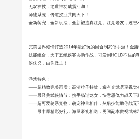
无双神技，绝世神功威震江湖！
师徒系统，传道授业共闯天下！
全新萌宠，全新玩法，全新塑造真江湖。江湖老友，邀您
完美世界倾情打造2014年最好玩的回合制武侠手游！金
技能组合，天下五绝侠客协助作战，可爱到HOLD不住的
侠仗义，由你做主！
游戏特色：
——超精致完美画质：高清粒子特效，稀有光武尽享视觉
——最经典武侠情节：携手杨过龙女，快意恩仇力战天下
——超可爱萌系宠物：萌宠神兽相伴，炫酷技能助你战无
——最丰厚精彩好礼：海量豪礼相送，勇闯副本傲视武林