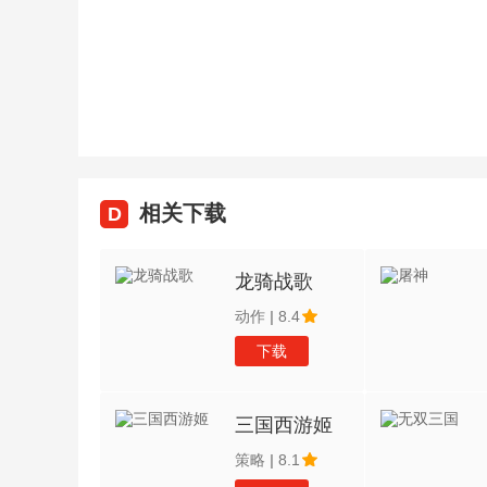
相关下载
D
龙骑战歌
动作
|
8.4
下载
三国西游姬
策略
|
8.1