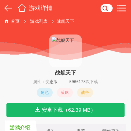
游戏详情
首页
游戏列表
战舰天下
战舰天下
属性：
变态版
5966178
次下载
角色
策略
战争
安卓下载（62.39 MB）
游戏介绍
相关
推荐
猜你喜欢