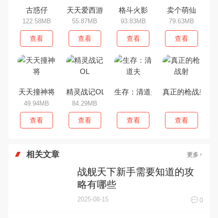
古惑仔
天天爱西游
格斗火影
卖个萌仙
122.58MB
55.87MB
93.83MB
79.63MB
查看
查看
查看
查看
天天撞神将
精灵战记OL
生存：清道夫
真正的枪战射
49.94MB
84.29MB
查看
查看
查看
查看
相关文章
更多
战舰天下新手需要知道的攻
略有哪些
2025-08-15
0