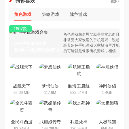
猜你喜欢
更多
角色游戏
策略游戏
战争游戏
1607款
角色游戏顾名思义就是非常老而且
非常受大家欢迎的手机游戏，说起
角色手机游戏合集
经典角色手机游戏大家脑海里浮现
角色手机游戏合集大全 >
的可能就是像素街机游戏，相信很
多80、90后朋友还是记忆犹新
吧。那么，我们当年曾经玩过的角
色手机游戏有哪些呢？游戏今天，
乐途下载站小编芒果味的怪咖给大
家搜集整理了所以角色手机游戏合
集，欢迎大家前来选择下载体验
战舰天下
梦想仙侠
航海王启航
神雕侠侣
62.39 MB
117.6M
523.94MB
1.4GB
全民斗西游
武媚娘传奇
我是死神
太极熊猫
92.24MB
144.28MB
120.86MB
659.4M