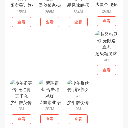
大皇帝-送50万真
织女星计划-GM免费直充
灵剑传说-GM免充后台
暴风战舰-天天领充值
263M
158M
366M
534M
查看
查看
查看
查看
超级精灵球-无限
4M
查看
少年群英传-送红将五千充
荣耀霸业-合击吃鸡版
少年群侠传-满V养女神
0M
382M
0M
查看
查看
查看