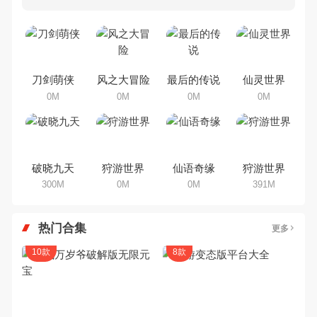
多80、90后朋友还是记忆犹新
吧。那么，我们当年曾经玩过的角
色手机游戏有哪些呢？游戏今天，
乐途下载站小编芒果味的怪咖给大
家搜集整理了所以角色手机游戏合
集，欢迎大家前来选择下载体验
刀剑萌侠
风之大冒险
最后的传说
仙灵世界
0M
0M
0M
0M
破晓九天
狩游世界
仙语奇缘
狩游世界
300M
0M
0M
391M
热门合集
更多
10款
8款