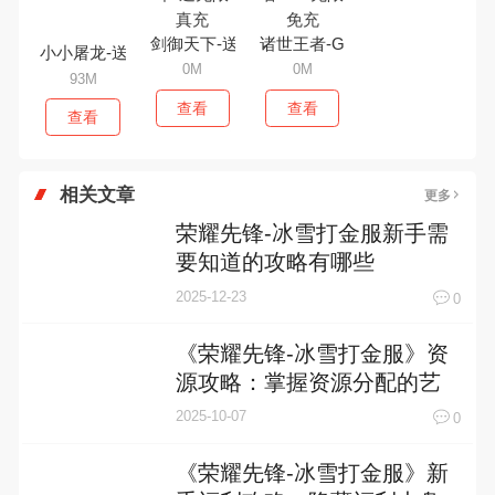
小小屠龙-送屠龙刀
剑御天下-送无限真充
诸世王者-GM无限免充
93M
0M
0M
查看
查看
查看
相关文章
更多
荣耀先锋-冰雪打金服新手需
要知道的攻略有哪些
2025-12-23
0
《荣耀先锋-冰雪打金服》资
源攻略：掌握资源分配的艺
术，助你称霸游戏世界
2025-10-07
0
《荣耀先锋-冰雪打金服》新
手福利攻略：隐藏福利大盘