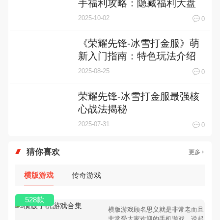
点，轻松起步不走弯路！
2025-10-02
0
《荣耀先锋-冰雪打金服》萌
新入门指南：特色玩法介绍
2025-08-25
0
荣耀先锋-冰雪打金服最强核
心战法揭秘
2025-07-31
0
猜你喜欢
更多
横版游戏
传奇游戏
528款
横版游戏顾名思义就是非常老而且
非常受大家欢迎的手机游戏，说起