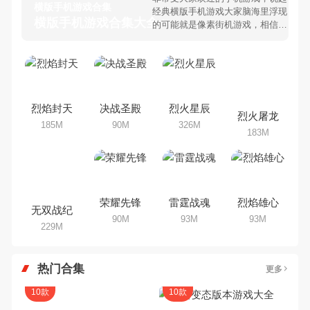
横版手机游戏合集
经典横版手机游戏大家脑海里浮现
横版手机游戏合集大全 >
的可能就是像素街机游戏，相信很
多80、90后朋友还是记忆犹新
吧。那么，我们当年曾经玩过的横
版手机游戏有哪些呢？游戏今天，
乐途下载站小编芒果味的怪咖给大
家搜集整理了所以横版手机游戏合
集，欢迎大家前来选择下载体验
烈焰封天
决战圣殿
烈火星辰
烈火屠龙
185M
90M
326M
183M
荣耀先锋
雷霆战魂
烈焰雄心
无双战纪
90M
93M
93M
229M
热门合集
更多
10款
10款