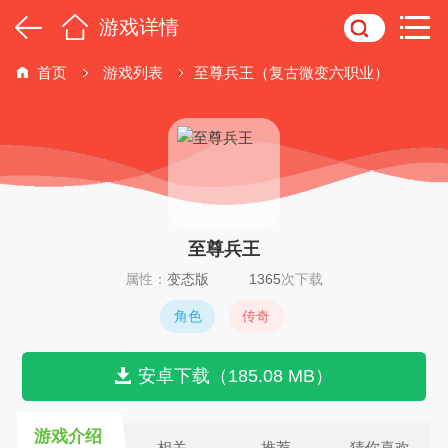
游戏详情
首页
游戏列表
至尊兵王（复古微变六职业）
至尊兵王
属性：
变态版
1365
次下载
角色
传奇
安卓下载（185.08 MB）
游戏介绍
相关
推荐
猜你喜欢