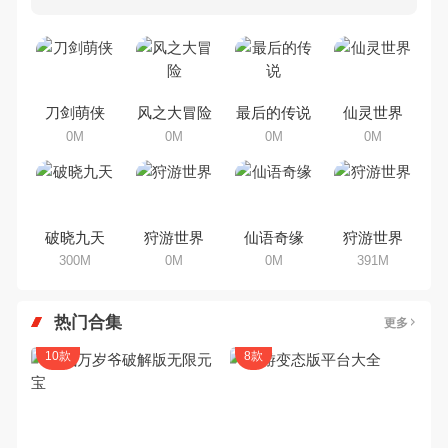
多80、90后朋友还是记忆犹新
吧。那么，我们当年曾经玩过的角
色手机游戏有哪些呢？游戏今天，
乐途下载站小编芒果味的怪咖给大
家搜集整理了所以角色手机游戏合
集，欢迎大家前来选择下载体验
刀剑萌侠
风之大冒险
最后的传说
仙灵世界
0M
0M
0M
0M
破晓九天
狩游世界
仙语奇缘
狩游世界
300M
0M
0M
391M
热门合集
更多
10款
8款