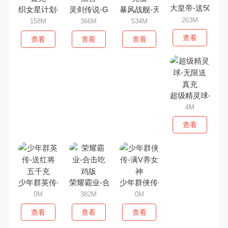
大皇帝-送50万真
织女星计划-GM免费直充
灵剑传说-GM免充后台
暴风战舰-天天领充值
263M
158M
366M
534M
查看
查看
查看
查看
超级精灵球-无限
4M
查看
少年群英传-送红将五千充
荣耀霸业-合击吃鸡版
少年群侠传-满V养女神
0M
382M
0M
查看
查看
查看