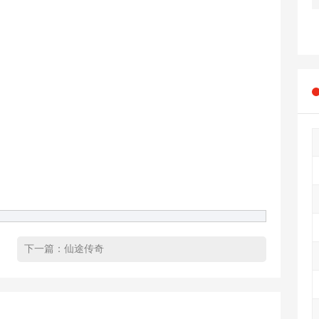
下一篇：
仙途传奇