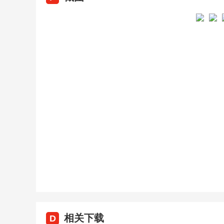
相关下载
D