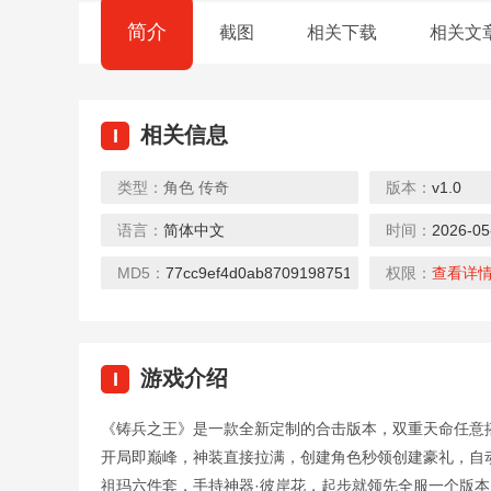
简介
截图
相关下载
相关文
相关信息
I
类型：
角色
传奇
版本：
v1.0
语言：
简体中文
时间：
2026-05
皇者（无限648提充器）
魔霸（送炫酷坐骑）
下载
下载
下
MD5：
77cc9ef4d0ab8709198751b8e2706fcc
权限：
查看详
游戏介绍
I
《铸兵之王》是一款全新定制的合击版本，双重天命任意搭
众神大陆（元宇宙地藏养龙）
猫咪大陆（送GM毕业阵容）
开局即巅峰，神装直接拉满，创建角色秒领创建豪礼，自
下载
下载
下
祖玛六件套，手持神器·彼岸花，起步就领先全服一个版