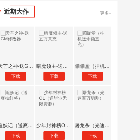
近期大作
更多+
皇者（无限648提充器）
魔霸（送炫酷坐骑）
诸世王者（0元劫服版）
下载
下载
下载
下
众神大陆（元宇宙地藏养龙）
猫咪大陆（送GM毕业阵容）
富甲萌国（狂飙强哥送豪礼）
下载
下载
下载
下