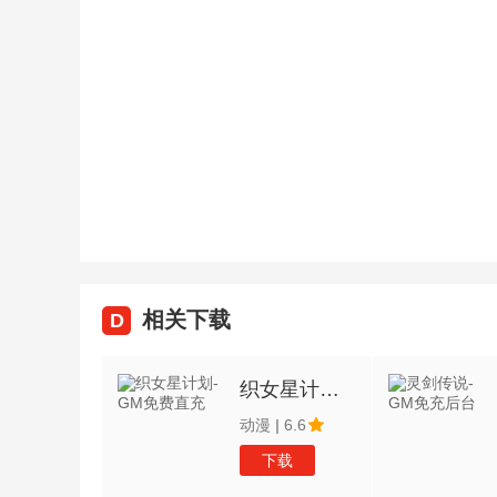
相关下载
D
织女星计划-GM免费直充
动漫
|
6.6
下载