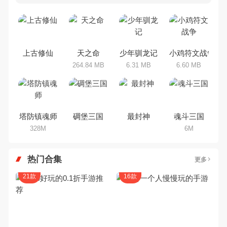
多80、90后朋友还是记忆犹新
吧。那么，我们当年曾经玩过的放
置手机游戏有哪些呢？游戏今天，
乐途下载站小编芒果味的怪咖给大
家搜集整理了所以放置手机游戏合
集，欢迎大家前来选择下载体验
上古修仙
天之命
少年驯龙记
小鸡符文战争
264.84 MB
6.31 MB
6.60 MB
塔防镇魂师
碉堡三国
最封神
魂斗三国
328M
6M
热门合集
更多
21款
16款