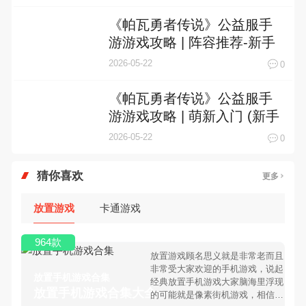
《帕瓦勇者传说》公益服手
游游戏攻略 | 阵容推荐-新手
阵容
2026-05-22
0
《帕瓦勇者传说》公益服手
游游戏攻略 | 萌新入门 (新手
期)
2026-05-22
0
猜你喜欢
更多
放置游戏
卡通游戏
964款
放置游戏顾名思义就是非常老而且
非常受大家欢迎的手机游戏，说起
放置手机游戏合集
经典放置手机游戏大家脑海里浮现
放置手机游戏合集大全 >
的可能就是像素街机游戏，相信很