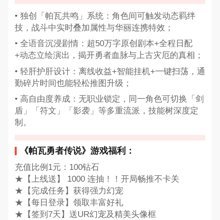
• 独创「帕瓦共鸣」系统：角色间可触发动态羁绊
技，战斗中实时叠加属性与华丽连携特效；
• 全语音沉浸剧情：超50万字原创剧本+全程日配
+动态立绘演出，揭开勇者血脉与上古灾厄的真相；
• 轻肝护肝设计：离线收益+智能挂机+一键扫荡，通
勤碎片时间也能轻松推图升级；
• 高自由度养成：无职业锁定，同一角色可切换「剑
盾」「符文」「影袭」等多重流派，技能树深度定
制。
《帕瓦勇者传说》游戏福利：
充值比例1元：100钻石
★【上线送】 1000 连抽！！开局畅推不卡关
★【完成任务】获得强力幻宠
★【每日登录】领取丰富好礼
★【签到7天】送UR幻宠及精美头像框