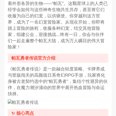
着外形各异的生物——“帕瓦”。这颗星球上的人类已
经学会如何与这些神奇生物共生共存，甚至将它们
收服为自己的幻宠，以供驱使。你穿越到这方世
界，成为了一名幻宠冒险家。从现在开始，你即将
踏上冒险的旅程，收服各种幻宠，结交其他冒险
家，组建公会，迎接挑战...终有一日，你会与伙伴
们一起走遍整个帕瓦大陆，成为万人瞩目的伟大冒
险家！
帕瓦勇者传说官方介绍
《帕瓦勇者传说》是一款融合轻度策略、卡牌养成
与竖版闯关的高颜值日系奇幻RPG手游，玩家将化
身被古老契约选中的“帕瓦勇者”，集结个性迥异的伙
伴，在魔力潮汐涌动的世界中展开热血冒险与命运
抉择。
✨ 核心亮点