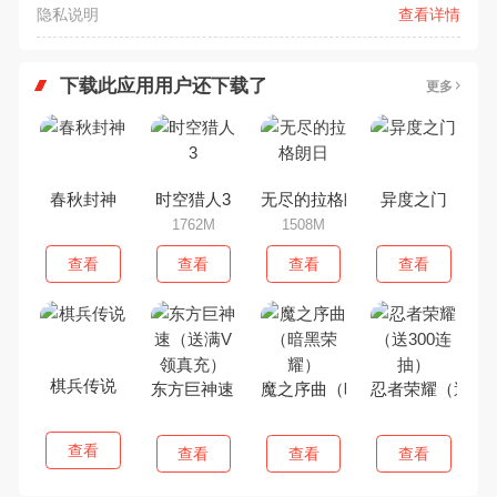
隐私说明
查看详情
下载此应用用户还下载了
更多
春秋封神
时空猎人3
无尽的拉格朗日
异度之门
1762M
1508M
查看
查看
查看
查看
棋兵传说
东方巨神速（送满V领真充）
魔之序曲（暗黑荣耀）
忍者荣耀（送30
查看
查看
查看
查看