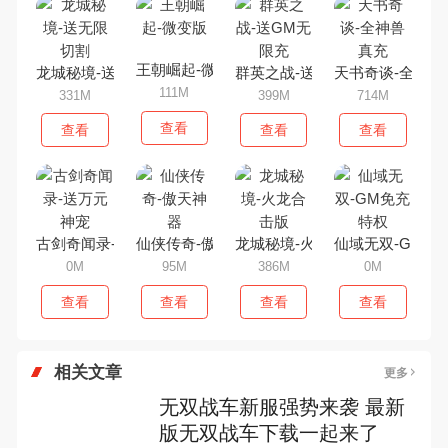
王朝崛起-微变版
龙城秘境-送无限切割
群英之战-送GM无限充
天书奇谈-全神兽
111M
331M
399M
714M
查看
查看
查看
查看
古剑奇闻录-送万元神宠
仙侠传奇-傲天神器
龙城秘境-火龙合击版
仙域无双-GM免
0M
95M
386M
0M
查看
查看
查看
查看
相关文章
更多
无双战车新服强势来袭 最新
版无双战车下载一起来了