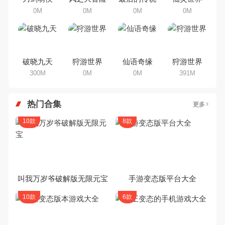
0M
0M
0M
0M
破晓九天
狩游世界
仙语奇缘
狩游世界
300M
0M
0M
391M
热门合集
更多
10款
8款
叫我万岁爷破解版无限元宝
手游变态版平台大全
10款
6款