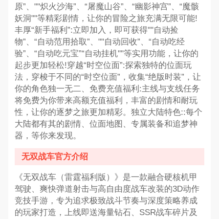
原”、""炽火沙海”、“屠魔山谷”、“幽影神宫”、“魔骸
妖洞""等精彩剧情，让你的冒险之旅充满无限可能!
丰厚“新手福利”:立即加入，即可获得""自动捡
物”、“自动范用拾取”、""自动回收”、“自动吃经
验”、“自动吃元宝”“自动挂机""等实用功能，让你的
起步更加轻松!穿越“时空位面”:探索独特的位面玩
法，穿梭于不同的“时空位面”，收集“绝版时装”，让
你的角色独一无二、免费充值福利:主线与支线任务
将免费为你带来高额充值福利，丰富的剧情和耐玩
性，让你的逐梦之旅更加精彩。独立大陆特色::每个
大陆都有其的剧情、位面地图、专属装备和追梦神
器，等你来发现。
无双战车官方介绍
《无双战车（雷霆福利版）》是一款融合硬核机甲
驾驶、爽快弹道射击与高自由度战车改装的3D动作
竞技手游，专为追求极致战斗节奏与深度策略养成
的玩家打造，上线即送海量钻石、SSR战车碎片及