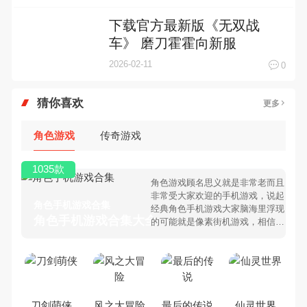
下载官方最新版《无双战
车》 磨刀霍霍向新服
2026-02-11
0
猜你喜欢
更多
角色游戏
传奇游戏
1035款
角色游戏顾名思义就是非常老而且
非常受大家欢迎的手机游戏，说起
角色手机游戏合集
经典角色手机游戏大家脑海里浮现
角色手机游戏合集大全 >
的可能就是像素街机游戏，相信很
多80、90后朋友还是记忆犹新
吧。那么，我们当年曾经玩过的角
色手机游戏有哪些呢？游戏今天，
乐途下载站小编芒果味的怪咖给大
家搜集整理了所以角色手机游戏合
集，欢迎大家前来选择下载体验
刀剑萌侠
风之大冒险
最后的传说
仙灵世界